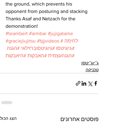
the ground, which prevents his 
opponent from posturing and stacking
Thanks Asaf and Netzach for the 
demonstration!
#teambert
#armbar
#jujigatame
#לחימה
#bjjvideos
#graciejiujitsu
#גיוגיטסו
#גיוגיטסוברזילאי
#הגנה
#הגנהעצמית
#האבקות
#היאבקות
ג׳יוג׳יטסו
טכניקה
הצג הכול
פוסטים אחרונים