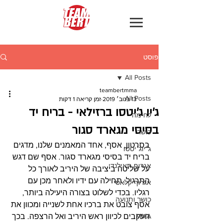
פוסט
All Posts
teambertmma
All Posts
13 בנוב׳ 2019
זמן קריאה 1 דקות
ג׳יו ג׳יטסו ברזילאי - בריח יד
לחימה
בסיסי מגארד סגור
כושר
בסרטון, אסף, אחד המאמנים שלנו, מדגים 
ג׳יוג׳יטסו
בריח יד בסיסי מגארד סגור. אסף שם דגש 
אגרוף תאילנדי
על שליטה ביציבה של היריב לאורך כל 
התרגיל. תחילה עם ידיו ולאחר מכן עם 
אגרוף קלאסי
רגליו. בכדי לשלוט בצורה היעילה ביותר, 
כושר ותנועה
אסף צובט את ברכיו אחת לשנייה ומכוון את 
MMA
העקבים לכיוון ראש היריב ואל הרצפה. בכך 