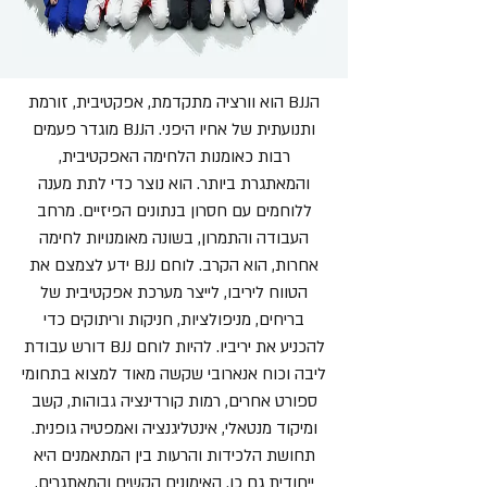
הBJJ הוא וורציה מתקדמת, אפקטיבית, זורמת
ותנועתית של אחיו היפני. הBJJ מוגדר פעמים
רבות כאומנות הלחימה האפקטיבית,
והמאתגרת ביותר. הוא נוצר כדי לתת מענה
ללוחמים עם חסרון בנתונים הפיזיים. מרחב
העבודה והתמרון, בשונה מאומנויות לחימה
אחרות, הוא הקרב. לוחם BJJ ידע לצמצם את
הטווח ליריבו, לייצר מערכת אפקטיבית של
בריחים, מניפולציות, חניקות וריתוקים כדי
להכניע את יריביו. להיות לוחם BJJ דורש עבודת
ליבה וכוח אנארובי שקשה מאוד למצוא בתחומי
ספורט אחרים, רמות קורדינציה גבוהות, קשב
ומיקוד מנטאלי, אינטליגנציה ואמפטיה גופנית.
תחושת הלכידות והרעות בין המתאמנים היא
ייחודית גם כן. האימונים הקשים והמאתגרים,