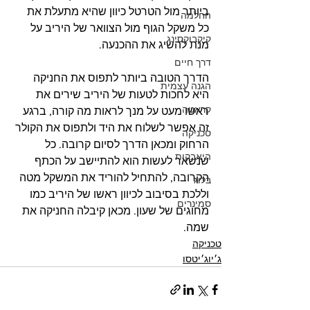
ביותר מול הטרטל כיוון שהיא מתעלת את 
החלמה
כל משקל הגוף מול הצוואר של היריב על 
קיקבוקסינג
מנת להשיג את ההכנעה.
דרך חיים
הדרך הטובה ביותר לתפוס את החניקה 
הגנה עצמית
היא לחכות לטעות של היריב שירים את 
קראטה
ראשו מעט על מנך לראות מה קורה, ברגע 
זה אפשר לשלוח את היד ולתפוס את הקולר 
טכניקה
הרחוק ומכאן הדרך לסיום קרובה. כל 
היאבקות
שנשאר לעשות הוא להתיישב על הכתף 
הקרובה, להתחיל להוריד את המשקל מטה 
בלוג
וללכת בסיבוב לכיוון ראשו של היריב כמו 
סמינרים
מחוגים של שעון. מכאן קיבלה החניקה את 
שמה.
טכניקה
ג׳יוג׳יטסו