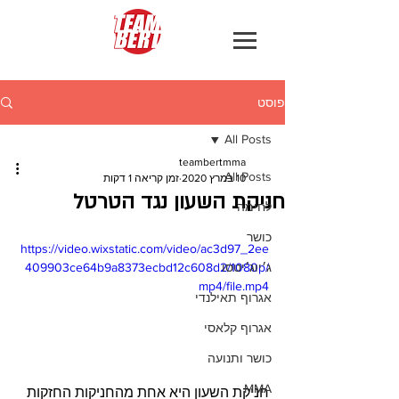
פוסט
All Posts
teambertmma
All Posts
10 במרץ 2020
זמן קריאה 1 דקות
חניקת השעון נגד הטרטל
לחימה
כושר
https://video.wixstatic.com/video/ac3d97_2ee
ג׳יוג׳יטסו
409903ce64b9a8373ecbd12c608d2/1080p/
mp4/file.mp4
אגרוף תאילנדי
אגרוף קלאסי
כושר ותנועה
MMA
חניקת השעון היא אחת מהחניקות החזקות 