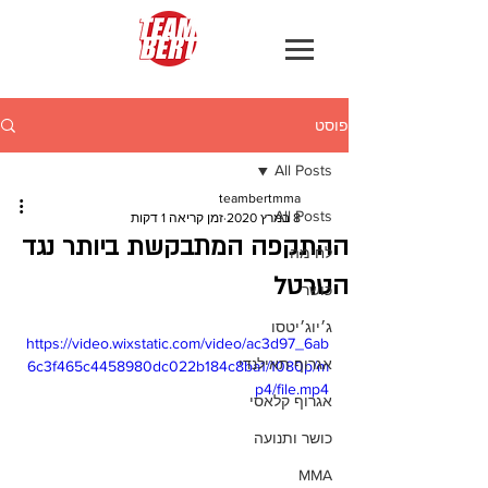
פוסט
All Posts
teambertmma
All Posts
8 במרץ 2020
זמן קריאה 1 דקות
ההתקפה המתבקשת ביותר נגד
לחימה
הטרטל
כושר
ג׳יוג׳יטסו
https://video.wixstatic.com/video/ac3d97_6ab
אגרוף תאילנדי
6c3f465c4458980dc022b184c8ba1/1080p/m
p4/file.mp4
אגרוף קלאסי
כושר ותנועה
MMA