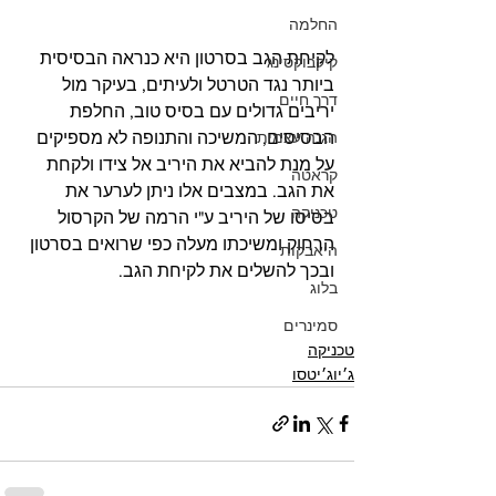
החלמה
לקיחת הגב בסרטון היא כנראה הבסיסית 
קיקבוקסינג
ביותר נגד הטרטל ולעיתים, בעיקר מול 
דרך חיים
יריבים גדולים עם בסיס טוב, החלפת 
הבסיסים, המשיכה והתנופה לא מספיקים 
הגנה עצמית
על מנת להביא את היריב אל צידו ולקחת 
קראטה
את הגב. במצבים אלו ניתן לערער את 
טכניקה
בסיסו של היריב ע"י הרמה של הקרסול 
הרחוק ומשיכתו מעלה כפי שרואים בסרטון 
היאבקות
ובכך להשלים את לקיחת הגב.
בלוג
סמינרים
טכניקה
ג׳יוג׳יטסו