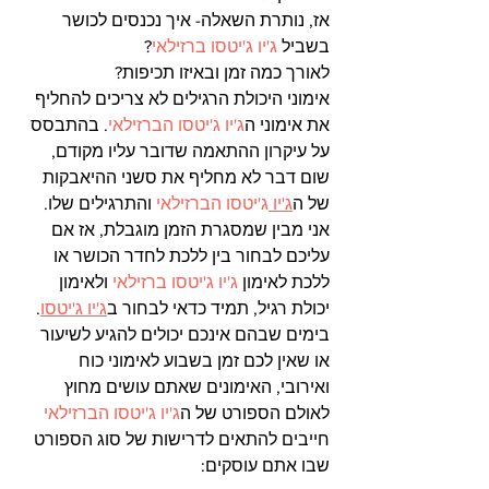
אז, נותרת השאלה- איך נכנסים לכושר 
בשביל 
ג'יו ג'יטסו ברזילאי
?
לאורך כמה זמן ובאיזו תכיפות?
אימוני היכולת הרגילים לא צריכים להחליף 
את אימוני ה
ג'יו ג'יטסו הברזילאי
. בהתבסס 
על עיקרון ההתאמה שדובר עליו מקודם, 
שום דבר לא מחליף את סשני ההיאבקות 
של ה
ג'יו 
ג'יטסו הברזילאי
 והתרגילים שלו. 
אני מבין שמסגרת הזמן מוגבלת, אז אם 
עליכם לבחור בין ללכת לחדר הכושר או 
ללכת לאימון 
ג'יו ג'יטסו ברזילאי
 ולאימון 
יכולת רגיל, תמיד כדאי לבחור ב
ג'יו ג'יטסו
. 
בימים שבהם אינכם יכולים להגיע לשיעור 
או שאין לכם זמן בשבוע לאימוני כוח 
ואירובי, האימונים שאתם עושים מחוץ 
לאולם הספורט של ה
ג'יו ג'יטסו הברזילאי
חייבים להתאים לדרישות של סוג הספורט 
שבו אתם עוסקים: