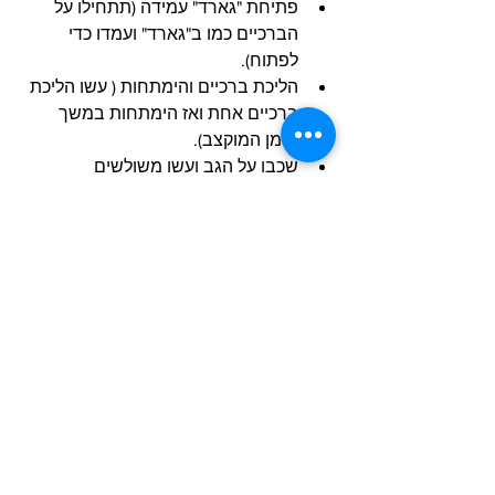
פתיחת "גארד" עמידה (תתחילו על 
הברכיים כמו ב"גארד" ועמדו כדי 
לפתוח).
הליכת ברכיים והימתחות ( עשו הליכת 
ברכיים אחת ואז הימתחות במשך 
הזמן המוקצב).
שכבו על הגב ועשו משולשים 
"טריאנגלס".
בריחת מותן.
גשר אחורי והושטה (עשו גשר והושיטו 
את היד ההופכית מעבר לכתף שלכם).
זה מסתכם בשש דקות עבודה לכל סבב. 
אתם תעשו מספר סבבים, אז בין הסיבוב 
הראשון לשני קחו שלוש דקות מנוחה. בין 
השני לשלישי (אם אתם עושים שלושה) 
המנוחה צריכה להיות שתי דקות. לאלו 
שעושים ארבעה, נוחו דקה וחצי בין הסיבוב 
השלישי לרביעי. בטורניר ככל שאתם 