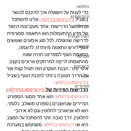
החלמה
כדי לענות על השאלה איך להיכנס לכושר 
קיקבוקסינג
בשביל 
ג'יו ג'יטסו ברזילאי
, עלינו להסתכל 
דרך חיים
תחילה על הדרישות: אחד מעקרונות היסוד 
של מדע ההתעמלות הוא התאמה ספציפית 
הגנה עצמית
לדרישה שהוטלה, לכל סוג אימונים שעושים 
קראטה
הגוף דורש התאמה מיוחדת. לדוגמה, 
התאמת הגוף לספרינט תהיה שונה 
טכניקה
מהתאמתו לריצה למרחקים ארוכים בקצב 
היאבקות
איטי יותר. הבנת העקרון הזה תטיל קצת אור 
על הדרך הטובה ביותר להכנת הגוף בשביל 
בלוג
ג'יו ג'יטסו בריזלאי
.
סמינרים
הדרישות הפיזיות של 
ג'יו ג'יטסו ברזילאי
:
ג'יו ג'יטסו ברזילאי
 הוא אחד מסוגי הספורט 
הנדירים שנחשבים כספורט משולב. כלומר, 
הוא לא אניאורבי לחלוטין וגם לא אירובי 
לחלוטין. דרך טובה יותר להסתכל על המצב 
היא ש
ג'יו ג'יטסו ברזילאי
 משתמש במערכת 