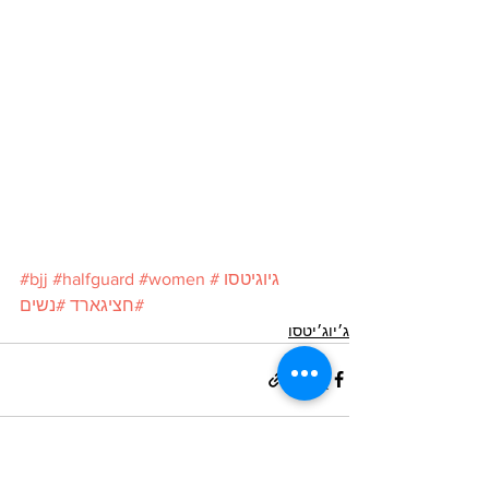
#גיוגיטסו
#women
#halfguard
#bjj
#חציגארד
#נשים
ג׳יוג׳יטסו