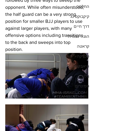
followed by three ways to sweep the 
החלמה
opponent. While often misunderstood, 
the half guard can be a very strong 
קיקבוקסינג
position for smaller BJJ players to use 
דרך חיים
against larger players, with many 
offensive options including transitions 
הגנה עצמית
to the back and sweeps into top 
קראטה
position.
טכניקה
היאבקות
בלוג
סמינרים