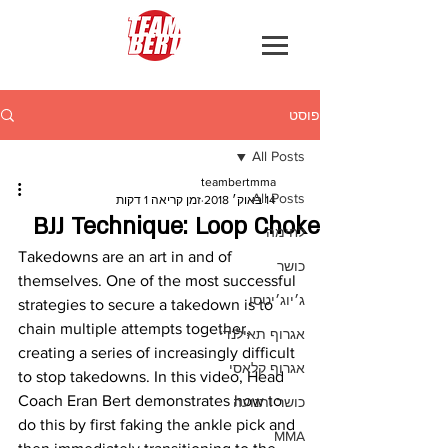
פוסט
All Posts
teambertmma
All Posts
14 באוק׳ 2018
זמן קריאה 1 דקות
BJJ Technique: Loop Choke
לחימה
Takedowns are an art in and of 
כושר
themselves. One of the most successful 
ג׳יוג׳יטסו
strategies to secure a takedown is to 
chain multiple attempts together, 
אגרוף תאילנדי
creating a series of increasingly difficult 
אגרוף קלאסי
to stop takedowns. In this video, Head 
Coach Eran Bert demonstrates how to 
כושר ותנועה
do this by first faking the ankle pick and 
MMA