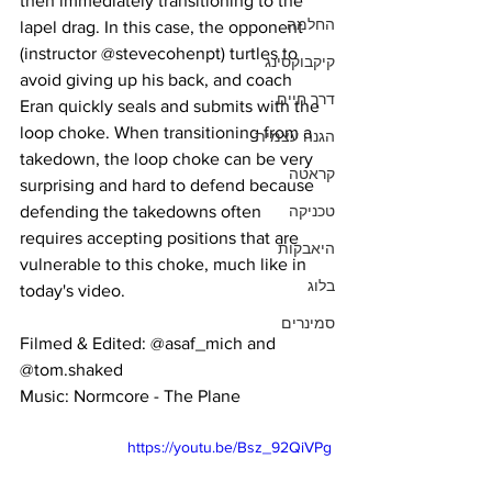
then immediately transitioning to the 
החלמה
lapel drag. In this case, the opponent 
(instructor @stevecohenpt) turtles to 
קיקבוקסינג
avoid giving up his back, and coach 
דרך חיים
Eran quickly seals and submits with the 
loop choke. When transitioning from a 
הגנה עצמית
takedown, the loop choke can be very 
קראטה
surprising and hard to defend because 
טכניקה
defending the takedowns often 
requires accepting positions that are 
היאבקות
vulnerable to this choke, much like in 
בלוג
today's video.
סמינרים
Filmed & Edited: @asaf_mich and 
@tom.shaked
Music: Normcore - The Plane
https://youtu.be/Bsz_92QiVPg