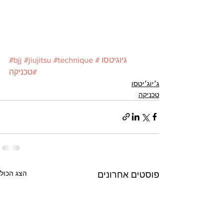
#גיוגיטסו
#technique
#jiujitsu
#bjj
#טכניקה
ג׳יוג׳יטסו
טכניקה
הצג הכול
פוסטים אחרונים