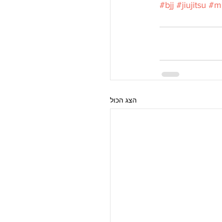
#bjj
#jiujitsu
#m
הצג הכול