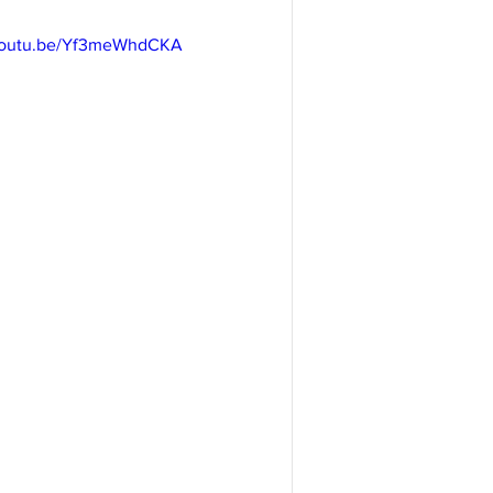
/youtu.be/Yf3meWhdCKA