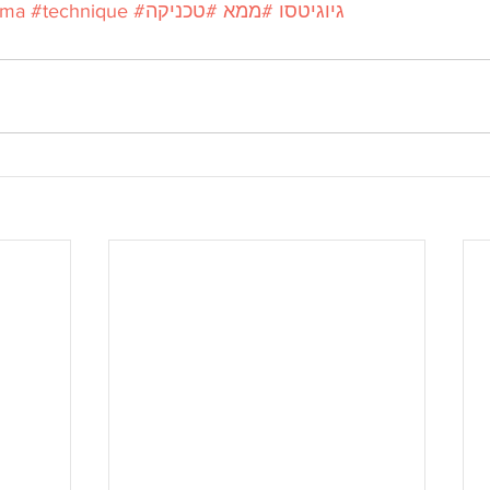
#גיוגיטסו
#ממא
#טכניקה
#technique
ma