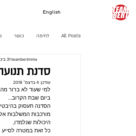
English
צ
All Posts
לחימה
כושר
ג׳
teambertmma
31 בינו׳ 2017
קיקבוקסינג
דרך חיים
הג
סדנת תנועה 
עודכן:
4 בדצמ׳ 2018
למי שעוד לא ברור מה 
ביום שבת הקרוב...
הסדנה תעסוק בהיבטים 
מורכבות המשלבות אלמנ
היכולות שנלמדו,
כל זאת במטרה לסייע ב