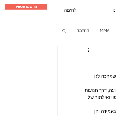
הרשמו עכשיו
ו
לחימה
MMA
החלמה
סמינרים
שמחכה לנו 
ה, דרך תנועות 
י ואילתור של 
עמידה והן 