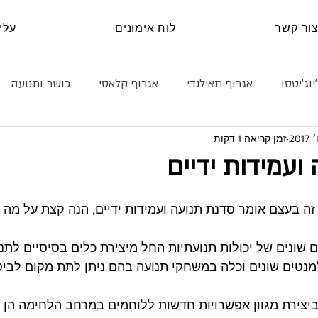
ור קשר
לוח אימונים
עלינ
יוג׳יטסו
אגרוף תאילנדי
אגרוף קלאסי
כושר ותנועה
זמן קריאה 1 דקות
נה עצמית
קראטה
טכניקה
היאבקות
בלוג
ועמידות ידיים
זה בעצם אומר סדנת תנועה ועמידות ידיים, הנה קצת על מה 
שונים של יכולות תנועתיות החל מיצירת כלים בסיסיים לתנוע
טים שונים וכלה במשחקי תנועה בהם ניתן לתת מקום לביטו
יצירת מגוון אפשרויות חדשות ללוחמים במרחב הלחימה הן ב