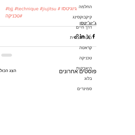
החלמה
#גיוגיטסו
#jiujitsu
#technique
#bjj
#טכניקה
קיקבוקסינג
ג׳יוג׳יטסו
דרך חיים
הגנה עצמית
קראטה
טכניקה
היאבקות
הצג הכול
פוסטים אחרונים
בלוג
סמינרים