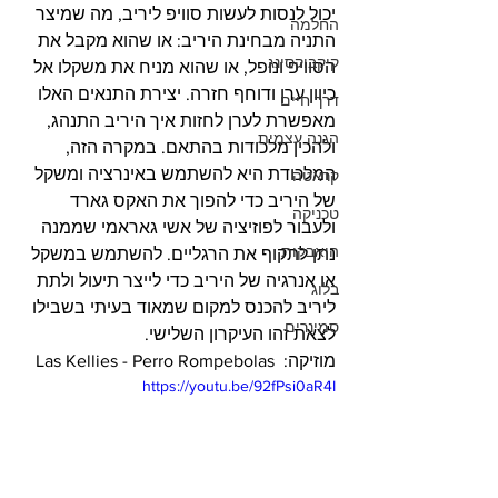
יכול לנסות לעשות סוויפ ליריב, מה שמיצר 
החלמה
התניה מבחינת היריב: או שהוא מקבל את 
קיקבוקסינג
הסוויפ ונופל, או שהוא מניח את משקלו אל 
כיוון ערן ודוחף חזרה. יצירת התנאים האלו 
דרך חיים
מאפשרת לערן לחזות איך היריב התנהג, 
הגנה עצמית
ולהכין מלכודות בהתאם. במקרה הזה, 
המלכודת היא להשתמש באינרציה ומשקל 
קראטה
של היריב כדי להפוך את האקס גארד 
טכניקה
ולעבור לפוזיציה של אשי גאראמי שממנה 
היאבקות
נתן לתקוף את הרגליים. להשתמש במשקל 
או אנרגיה של היריב כדי לייצר תיעול ולתת 
בלוג
ליריב להכנס למקום שמאוד בעיתי בשבילו 
סמינרים
לצאת זהו העיקרון השלישי.
מוזיקה:  Las Kellies - Perro Rompebolas
https://youtu.be/92fPsi0aR4I