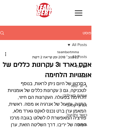
פוסט
All Posts
teambertmma
All Posts
22 בנוב׳ 2018
זמן קריאה 2 דקות
אקס גארד ו3 עקרונות כללים של
לחימה
אומנויות הלחימה
כושר
בסרטון של היום ניתן לראות, בנוסף 
ג׳יוג׳יטסו
לטכניקה, גם 3 עקרונות כללים של אומנויות 
אגרוף תאילנדי
הלחימה בפעולה. העקרונות הם חיזוי, 
התניה, ותיעול של אנרגיה או מסה. ראשית, 
אגרוף קלאסי
המאמן ערן ברט נכנס לאקס גארד מלא, 
כושר ותנועה
פוזיציה המאפשרת לו לשלוט בגובה מרכז 
MMA
המסה של יריבו. דרך השליטה הזאת, ערן 