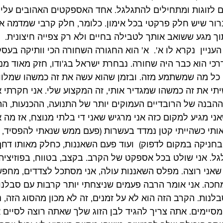
לזוגות ומתחילים להתגלגל. אחד האספקטים האהובים עלי ב
רור שיש חלק פרקטי בכל אימון. כלומר, חלק קרבי שמדמה א
 מגע ששואב אותך לטבילה בחיים ולא רק צפייה חיצונית.  בר
העניין  נקרא לו א'.  א' הוא החגורה השחורה הכי וותיקה בעסק
י הוא כבר היה שחורה. נבחרת ישראל בג'ודו, חזק מאוד מנטל
יתי את זה כמשהו שמגדיר אותי, זה המקצוע שלי. אני חקרתי 
הבנה של הרובדיים העמוקים יותר של התנועה, ההכנעות, ההג
ני מגיע למקום כזה אני מרגיש שאני די בלתי מנוצח, אז מה 
ותי כשהייתי קטן נמדד בעשרות (פעם ממש שנאתי להפסיד, אז
חניקה במקום לדפוק)  ועוד פעם השאננות, כחלק מאותו דחף
ל. אני שולט בכל אספקט של הקרב. בקצב, בטווח, בפוזיציה. 
 שאני רוצה. מפלס השאננות עולה, אני מסתכל לצדדים, מחפש 
, מחכה. אני אומר הרבה פעמים שניצחתי יותר קרבות עם סבלנ
בלנות. הקרב הזה הוא לא על זמנים, זה לא מכון מהסוג הזה, נ
מסיימים. אתה צריך להגיד לבן הזוג שלך שאתה רוצה לסיים א