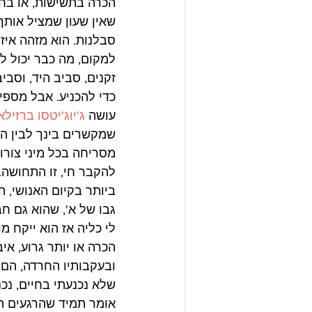
הכרה בתשישות, או בחו
שאין שעון שמציל אותך
למקום, מה כבר יכול ל
זקנים, סביב היד, וסבי
כדי להכניע. אבל מספי
עושה 
ג'יוג'יטסו ברזילא
שמקשרים בינך לבין הע
מסריחה בכל מיני צורות
להקבר חי, זו התחושה.
ביותר בקיום האנושי, 
גבו של א', שהוא גם חב
לי כליה אז הוא ייקח מ
הכרה או יותר גרוע, א
ובעקבותיו החרדה, הם כ
שלא נכנעתי בחיים, נכנ
אומר תמיד שהרגעים הי