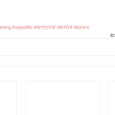
#גיוגיטסו
#לחימה
#דרךחיים
#wayoflife
ghting
ים