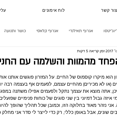
ור קשר
לוח אימונים
עלינ
יוג׳יטסו
אגרוף תאילנדי
אגרוף קלאסי
כושר ותנועה
זמן קריאה 5 דקות
נה עצמית
קראטה
טכניקה
היאבקות
בלוג
פחד מהמוות והשלמה עם החני
 הוא מיקרו קוסמוס של החיים. על המזרון פוגשים אותנו אות
ם (או לא מכירים) מהחיים עצמם, לפעמים אף בעצמה רבה יו
היכן, אתה מוצא את עצמך נתקל ולפעמים אפילו משתנה במפגש
י איזה גבול דמיוני בין שני סוגים של כוחות פנימיים שפועלים 
אני נזהר מאוד בחלוקה הזו, וכמובן שכל תהליך שהופך להיות
בים שונים, אבל באופן כללי, רק כדי לייצר לי סדר אני מחלק כ