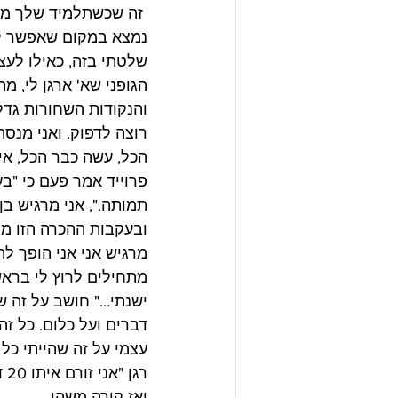
 זה שכשתלמיד שלך מכנ
נמצא במקום שאפשר לי
שלטתי בזה, כאילו לעצמ
הגופני שא' ארגן לי, מ
והנקודות השחורות גדלו
רוצה לדפוק. ואני מנסה
הכל, עשה כבר הכל, אין
פרוייד אמר פעם כי "בע
תמותה.", אני מרגיש בן
ובעקבות ההכרה הזו מתג
מרגיש אני אני הופך לה
מתחילים לרוץ לי בראש.
ישנתי…" חושב על זה של
דברים ועל כלום. כל ז
עצמי על זה שהייתי כל 
רגן "אני זורם איתו 20 דק', מתחשב וככה הוא קפץ עלי… שאני הייתי כמו אבא בשבילו…"
ואז קורה משהו.