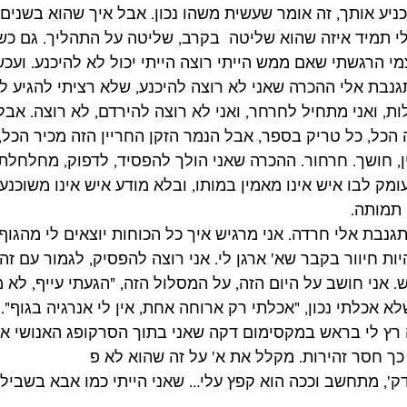
יע אותך, זה אומר שעשית משהו נכון. אבל איך שהוא בשנים 
 תמיד איזה שהוא שליטה  בקרב, שליטה על התהליך. גם כשנ
י הרגשתי שאם ממש הייתי רוצה הייתי יכול לא להיכנע. ועכש
תגנבת אלי ההכרה שאני לא רוצה להיכנע, שלא רציתי להגיע לפ
ת, ואני מתחיל לחרחר, ואני לא רוצה להירדם, לא רוצה. אבל 
 הכל, כל טריק בספר, אבל הנמר הזקן החריין הזה מכיר הכל,
, חושך. חרחור. ההכרה שאני הולך להפסיד, לדפוק, מחלחלת א
ומק לבו איש אינו מאמין במותו, ובלא מודע איש אינו משוכנע כ
 תמותה.
נבת אלי חרדה. אני מרגיש איך כל הכוחות יוצאים לי מהגוף,
יות חיוור בקבר שא' ארגן לי. אני רוצה להפסיק, לגמור עם זה.
 אני חושב על היום הזה, על המסלול הזה, "הגעתי עייף, לא מ
א אכלתי נכון, "אכלתי רק ארוחה אחת, אין לי אנרגיה בגוף".
ה רץ לי בראש במקסימום דקה שאני בתוך הסרקופג האנושי א'.
כך חסר זהירות. מקלל את א' על זה שהוא לא פ 