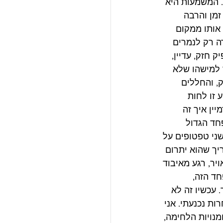
. המשמעות היא 
מן והרבה 
 תשומת לב, של שאננות. אני כבר 20 דק זורק אותו ממקום 
ה רק לנמרים 
 חזק, עדיין,  
 למישהו שלא 
, והחללים 
 זו לחות 
ין איך זה 
חד הגדול 
ני טפטופים על 
יך שהוא יתרום 
יר, רגע מאיבוד 
ד הזה, 
 עכשיו זה לא 
ות נכנעתי. אני 
נויות הלחימה, 