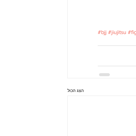
#bjj
#jiujitsu
#fi
הצג הכול