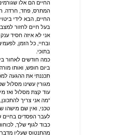
החיים הם אלו שגורמים
המתרס, פחד, חרדה. החל
החיים, הבא לידי ביטוי
בעל חיים לחזור למצב ר
אני לא איזה חסיד ענקי
ובחיי, כל הזמן, לפעמי
בתוכי.
כמה חודשים לאחור ביק
תכננתי את ההגעה למכו
מגורי) עשינו מסלול ש
עוד קצת מסלול ואז מיד
"מה אני צריך להתכונן,
טכני, ואין שם מישהו ש
לעבר הפסדים בחיים ש
כבוד לגוף שלך, לכוחות
מהתנטוס שעליו מדבר פר