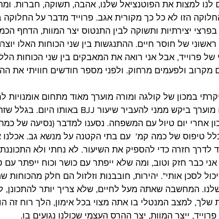
 לנו למצות את הפוטנציאל שלנו, אהבה, תשוקה, חברות. ומה
וקה הזו לא כל כך מקורית אגב. פרוייד מדבר על החלוקה בין
 בפרצי יצירתיות ותשוקה לבין התנטוס יצר המוות, הדחף הכמ
אשוני של חוסר חיים. ההתנגשות בין שני הכוחות האלו יוצרת
 של פרוייד, אבל אני רואה את המאבקים בין שני הכוחות הללו
ם מקרוב ולפעמים מרחוק. ולפני מספר חודשים חוויתי את ההת
רתי במכון של קולגה ומורה מוערך מאוד מתחום אומנויות לחי
ביום חופש, ואותו מורה מוערך ביקש ממני להעביר שיעור JJ
ן אחרי יום טיול עם המשפחה. נסענו למדבר (נסיעה של כמה
כלל טיפוס של כמה קמ'  עם בתי הקטנה על מנשא גב. אכלנו א
 לדרך חזרה כדי להספיק את השיעור. לא נחתי ולא התכוננתי 
 אני כבר חזק וטוב, ומה שלא ייפתר עם כושר וכוח ייפתר עם טכ
יכול לסכן אותי". יהירות, חובבנות וזלזול הם חלק מהכוחות שמ
לנו. המחשבה שאתה מעל לחיים, שלא צריך יותר להתכונן, 
 שלך, למצב המנטלי בו אתה מצוי בכל אימון, הלך רוח זה הו
וייד, ייצר המוות, יצר ההרס העצמי שכולנו נגועים בו.