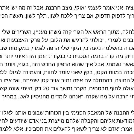
יה. אני אומר לעצמי "אוקי, מצב חרבנה, אבל זה מה יש. אתה
ריך לדפוק תדפוק, אם צריך ללכת לשון, תלך לשון. תעשה הכי
חלה, מתוך הראש אל הגוף קרה משהו מעניין. השרירים שלי ה
נים לגמרי , יכולתי להרגיש את הלובן על פרקי האצבעות וא
כרה בהשלמה נגעה בי, הגוף שלי הרפה לגמרי, במקומות שבה
דיוק מה קרה ברמה הטכנית כי בנקודת הזמן הזו ראיתי יותר 
מאשר נשמתי. אבל איך שהוא הרפיון החדש הזה, בגוף, ויותר 
רה במוות הקטן, בקץ שאני עומד לחוות, והעמידה למולו ללא
החוצה. בהתחלה עם איזה נתיב אויר קטן שנפתח, ואז איזו 
משהו, ואז, כמו טובע שעולה לחוף מבטחים. הקרב נמש
הרבה על מה שקרה, "אנחנו לומדים מהניסיון לאט, במחיר כ
 ההבנה של המאבק הפנימי בין הכוחות שבונים אותנו לאלו ש
מודעות אליהם והקבלה שלהם מייצרת בני אדם שיודעים לחיות
אמר: "אדם לא צריך לשאוף להעלים את תסביכיו, אלא ללמוד