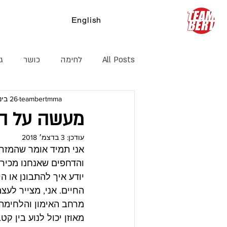
English
צ
All Posts
לחימה
כושר
ג׳
teambertmma
26 בינו׳ 2017
קיקבוקסינג
דרך חיים
הג
מעשה על ה
עודכן:
3 בדצמ׳ 2018
אני תמיד אומר שהמזרון
והדחפים שאנחנו מכירי
יודע איך להתבונן או 
החיים. אני, מצייר לעצמ
מרחב האימון והלחימה. 
מאוזן יכול לנוע בין קט