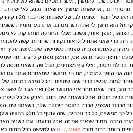
סר היכולת שלך להמשיך, מישהו מסיים כשהוא לא יכול יותר
 מהסוף המר, או שאתה ממשיך או שאתה נכנע. לא' יש הרבה ז
סבלנות. הוא מזהה איזה רגע של חוסר
קרות? הוא מושך לי את הדש, מסובב אותו בערמומיות ששמור
ב הצוואר, הופך אותי, ונשכב מעלי. החניקה מתהדקת. לא מספיק
ק חזק כדי שאני אתחיל לראות נקודות שחורות. קשה להסביר
י
 מה זו קלאסטרופוביה גופנית. כשמישהו שוכב/יושב עליך חזק
ולם החיצון נסגרים אט אט, החמצן מפסיק להגיע, ומה שמגיע
. בד לח ורטוב, נוזלי גוף מצחינים, הבל פה. כשאני מנסה לדמי
הנה אני הופך למומיה, מת חי. תחושה שמאמתת אותך עם הפ
הפחד למות. עכשיו ברור שזה שטויות, והכל נמצא במרחק של ש
ר טוב, כזה  שאם מחר אני אתקשר אליו ואני אגיד לו שאני צר
ונית לבית חולים. אבל כשאתה שם, חנוק, נאבק על כל טיפת או
יבוד הכבוד העצמי, הכרה בחוסר היכולת שלך, כשאתה שם, הפח
ל כך ממשיים, כל כך נוכחים, שזה עוטף כל חלק בהוויה שלך.
עתי הרבה, תמיד שנאתי את זה, אבל נכנעתי. וגם בשנים האחר
פים ביותר בתור מורה 
MMA
, 
BJJ
 או למעשה בכל תחום באומ