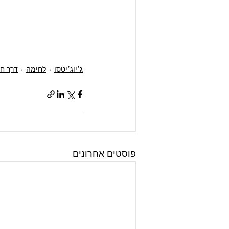
ג׳יוג׳יטסו
לחימה
דרך חי
פוסטים אחרונים