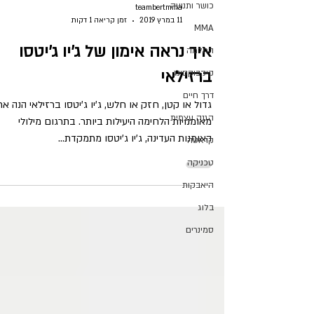
כושר ותנועה
teambertmma
11 במרץ 2019
זמן קריאה 1 דקות
MMA
איך נראה אימון של ג'יו ג'יטסו
החלמה
ברזילאי
קיקבוקסינג
דרך חיים
גדול או קטן, חזק או חלש, ג'יו ג'יטסו ברזילאי הנה א
הגנה עצמית
מאומנויות הלחימה היעילות ביותר. בתרגום מילולי
האומנות העדינה, ג'יו ג'יטסו מתמקדת...
קראטה
טכניקה
היאבקות
בלוג
סמינרים