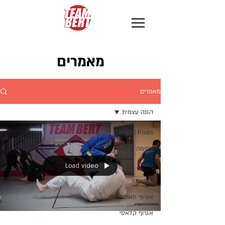
מאמרים
מאמרים
הגנה עצמית
All Posts
לחימה
כושר
Load video
ג׳יוג׳יטסו
אגרוף תאילנדי
אגרוף קלאסי