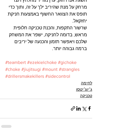
השגת אנדרהוק, ערן מוריד מהלחץ ויוצר 
מרחק על מנת שהיריב ילך על זה, ותוך כדי 
תופס את הצוואר החשוף באמצעות חניקת 
יחזקאל.
שרשור התקפות, והכנת טכניקה חלופית 
מראש, בדומה לחניקה, ישפר את המשחק 
שלכם ויאפשר תזמון והכנעה של יריבים 
ברמה גבוהה יותר.
#teambert
#ezekielchoke
#gichoke
#choke
#jiujitsugi
#mount
#strangles
#drillersmakekillers
#sidecontrol
לחימה
ג׳יוג׳יטסו
טכניקה