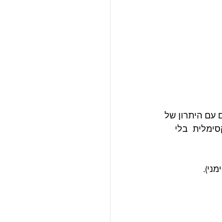
 עם היתרון של 
סימלית  בלי 
ני).