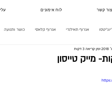
ור קשר
לוח אימונים
עלינ
יוג׳יטסו
אגרוף תאילנדי
אגרוף קלאסי
כושר ותנועה
זמן קריאה 3 דקות
נה עצמית
קראטה
טכניקה
היאבקות
בלוג
ת- מייק טייסון
https