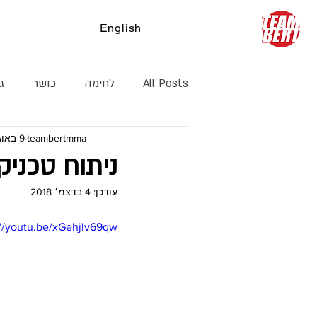
English
צ
All Posts
לחימה
כושר
ג׳
teambertmma
9 באוג׳ 2018
קיקבוקסינג
דרך חיים
הג
ניתוח טכניקו
עודכן:
4 בדצמ׳ 2018
://youtu.be/xGehjlv69qw