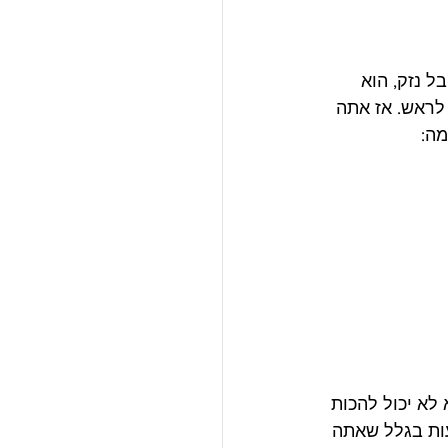
מסביר שכשיריב סופג וו(Hook) ימין ומקבל נזק, הוא 
 את הידיים, אז זה הזמן לתת אגרוף ימין ישר(Cross) או מכת סנוקרת (uppercut) לראש. אז אתה 
מה:
לא יכול להכות 
עות בגלל שאתה 