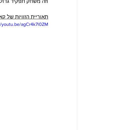
וזה משחק תפקיד גדול 
תאוריית הזוויות של קא
://youtu.be/agCr4k7l0ZM