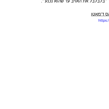
״בלבלבל את האויב עד שהוא נכנע״.
ס ד'מאטו
https