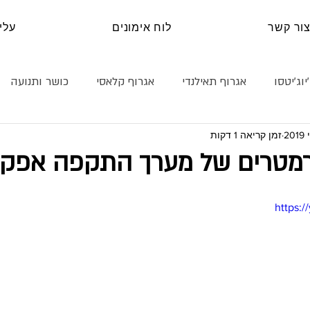
ור קשר
לוח אימונים
עלינ
יוג׳יטסו
אגרוף תאילנדי
אגרוף קלאסי
כושר ותנועה
זמן קריאה 1 דקות
נה עצמית
קראטה
טכניקה
היאבקות
בלוג
מטרים של מערך התקפה אפקט
https: