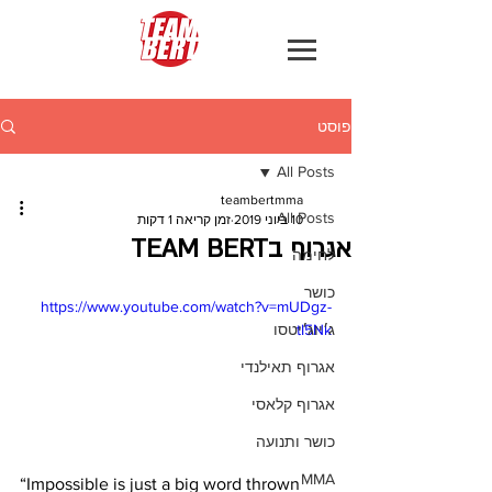
פוסט
All Posts
teambertmma
All Posts
10 ביוני 2019
זמן קריאה 1 דקות
אגרוף בTEAM BERT
לחימה
כושר
https://www.youtube.com/watch?v=mUDgz-
tI5Nk
ג׳יוג׳יטסו
אגרוף תאילנדי
אגרוף קלאסי
כושר ותנועה
MMA
“Impossible is just a big word thrown 