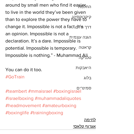
around by small men who find it easier 
החלמה
to live in the world they’ve been given 
קיקבוקסינג
than to explore the power they have to 
change it. Impossible is not a fact. It’s 
דרך חיים
an opinion. Impossible is not a 
הגנה עצמית
declaration. It’s a dare. Impossible is 
קראטה
potential. Impossible is temporary. 
Impossible is nothing.” - Muhammad Ali
טכניקה
היאבקות
You can do it too.
#GoTrain
בלוג
סמינרים
#teambert
#mmaisrael
#boxingisrael
#israelboxing
#muhammadaliquotes
#headmovement
#amateurboxing
#boxinglife
#trainingboxing
לחימה
אגרוף קלאסי