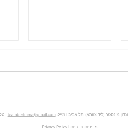
לקיחת 
חניקת השעון נגד הטרטל
teambertmma@gmail.com
| טלפון: 6
Privacy Policy | מדיניות פרטיות