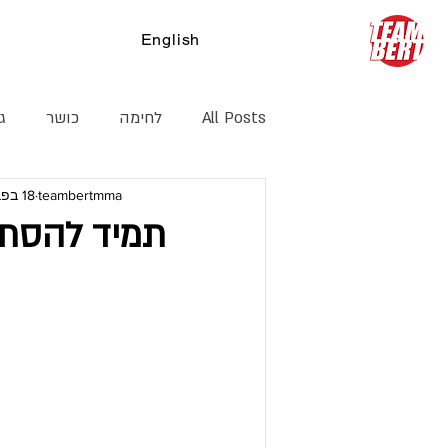
English
צ
All Posts
לחימה
כושר
ג׳
teambertmma
18 בפבר׳ 2020
קיקבוקסינג
דרך חיים
הג
תמיד להסת