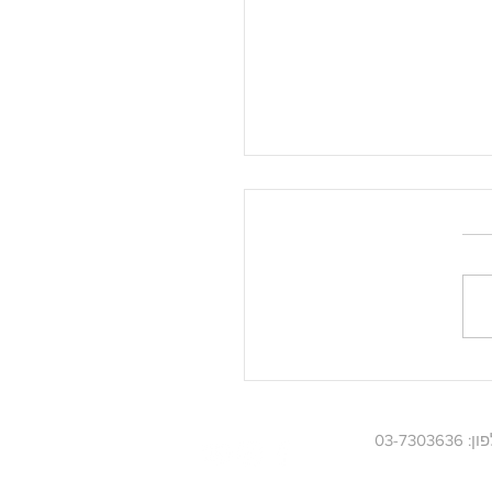
גב נגד הטרטל
03-730363