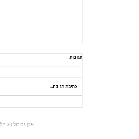
תגובות
מינוף כוחות מנוגדים
כתיבת תגובה...
אבן גבירול 30 הלונדון מינסטר (ליד צוותא), תל אביב | מייל: