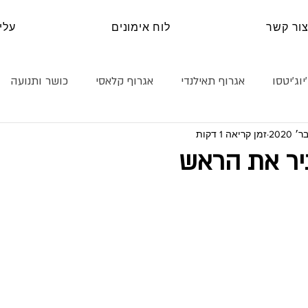
ור קשר
לוח אימונים
עלינ
יוג׳יטסו
אגרוף תאילנדי
אגרוף קלאסי
כושר ותנועה
זמן קריאה 1 דקות
נה עצמית
קראטה
טכניקה
היאבקות
בלוג
יר את הראש