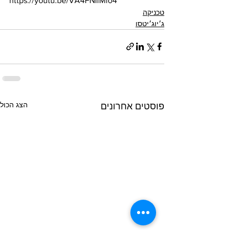
https://youtu.be/VA4FNIiMio4
טכניקה
ג׳יוג׳יטסו
הצג הכול
פוסטים אחרונים