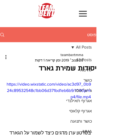
פוסט
All Posts
teambertmma
All Posts
20 בנוב׳ 2019
זמן קריאה 1 דקות
יסודות שמירת גארד
לחימה
כושר
https://video.wixstatic.com/video/ac3d97_0b9
ג׳יוג׳יטסו
24c89532548c1bb06d371bd1eb6b9/1080p/m
p4/file.mp4
אגרוף תאילנדי
אגרוף קלאסי
כושר ותנועה
MMA
בסרטון ערן מדגים כיצד לשמור על הגארד 