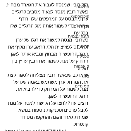
מול רובין שמנסה לעבור את הגארד מבחוץ.
החלמה
כאשר רובין מנסה לצעוד מסביב לרגליים 
קיקבוקסינג
ערן מתבסס על המרפקים שלו ורודף 
אחריה כדי לשמור אותה מול הרגליים שלו 
דרך חיים
בכל עת.
הגנה עצמית
כשרובין מנסה למשוך את רגלו של ערן 
קראטה
ולהיכנס לפוזיציית הלג דראג, ערן מקיף את 
הרגל החופשייה מבחוץ ומביא אותה לאגן 
טכניקה
הרחוק על מנת לשמור את רובין עדיין בין 
היאבקות
רגליו.
שימו לב שכאשר רובין מצליחה לסגור קצת 
בלוג
את המרחק ערן משתמש באמה שלו על 
סמינרים
מנת לשמור על המרחק כדי להביא את 
הרגל החופשייה לאגן.
רוצים עוד? לחצו על הקישור למטה על מנת 
לקבל פרטים וטכניקות נוספות בנושא 
שמירת גארד והגנה והתקפה מסידד 
קונטרול.