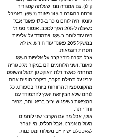
קילו). גם אמנדה נונז, שעלתה קטגוריה 
וזכתה בחגורה ב-145 פאונד (65.7). ראמבל 
ג'ונסון היה לוחם מוכר ב-170 פאונד אבל 
כשעלה ל-205 הפך לכוכב. אנטוני סמית' 
היה עוד לוחם ב-185, ויתמודד על אליפות 
במשקל 205 פאונד עוד חודש. אז לא 
חסרות דוגמאות.
אבל מקרה כזה? קרב על אליפות ה-185 
פאונד, ושני הלוחמים הם במקור מקטגוריה 
מתחת? כאשר דלת האוקטגון תנעל והשופט 
יכריז על תחילת הקרב, תיקבר סופית אחת 
מהקונספציות הרווחות ביותר בספורט. כל 
לוחם שלא הבין זאת יאלץ להתמודד עם 
המציאות כשיפגוש יריב בריא יותר, מהיר 
וחד יותר.
אוקי, אבל מה עם הקרב? שני לוחמים 
מעולים אמרנו, אבל תכל'ס, מי ינצח?
לגאסטלם יש ידיים מעולות ומסוכנות. 