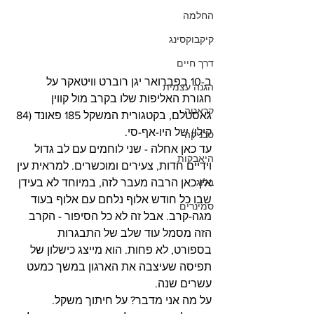
החלמה
קיקבוקסינג
דרך חיים
ב-10 בפברואר יגן רוברט וויטאקר על 
הגנה עצמית
חגורת האליפות שלו בקרב מול קווין 
קראטה
גאסטלם, בקטגורית המשקל 185 פאונד (84 
קילו) של היו-אף-סי.
טכניקה
עד כאן אחלה - שני לוחמים עם לב גדול 
היאבקות
וידיים חדות, צעירים ומוכשרים. למראית עין 
בלוג
אין כאן הרבה מעבר לזה, במיוחד לא בעידן 
שבו כל חודש אלוף נלחם עם אלוף בעוד 
סמינרים
מגה-קרב. אבל זה לא כל הסיפור - הקרב 
הזה מסמל עוד שלב של התבגרות 
בספורט, לא פחות. הוא מייצג כישלון של 
תפיסה שעיצבה את הארגון במשך כמעט 
עשרים שנה.
על מה אני מדבר? על חיתוך משקל.