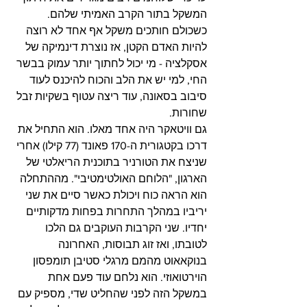
המשקל בתור הקרב האמיתי שלהם. 
כשכולם חותכים משקל אף אחד לא רוצה 
להיות האדם הקטן, אז נוצרת דינמיקה של 
אסקלציה - מי יכול לחתוך יותר עמוק בבשר 
החי, למי יש את הלב והכוח להיכנס לעוד 
סיבוב בסאונה, עוד ריצה עטוף בשקיות זבל 
שחורות.
גם וויטאקר היה אחד מאלו. הוא התחיל את 
דרכו בקטגורית ה-170 פאונד (77 קילו) אחרי 
שניצח את הטורניר בתוכנית הריאלטי של 
הארגון, "הלוחם האולטימטיבי". מההתחלה 
הוא הראה כוח ויכולת כאשר סיים את שני 
יריביו במהלך התחרות בפחות מדקותיים 
יחדיו. שני הקרבות העוקבים גם הלכו 
לטובתו, ואז זוג תבוסות, האחרונה 
בנוקאאוט מהמם מרגלי סטיבן תומפסון 
הוירטואוזי. הוא נלחם עוד פעם אחת 
במשקל הזה לפני שהחליט שדי, מספיק עם 