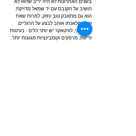
בשנים האחרונות לא היה יריב שהוא לא 
הושיב על הקנבס עם יד שמאל מדויקת. 
הוא גם מתאבק טוב וחזק, למרות שאת 
עיקר מלאכתו אוהב לבצע על הרגליים.
מצד שני, לוויטאקר יש יותר כלים - בעיטות 
זריזות, מרפקים וקומבינציות מגוונות יותר. 
ובואו לא נשכח שהבן אדם שרד (וניצח, 
בערך) שני מפגשים עם יואל רומרו. הוא 
חטף פציעות ופצצות שהיו מסיימות כל 
אדם רגיל, אבל וויטאקר הוא לא רגיל - הוא 
אלוף, עם לב בהתאם.
גאסטלם יגע  בוויטאקר, וסביר שוויטאקר 
יפול פעם-פעמיים בקרב. אבל אם רומרו לא 
סיים אותו, ספק אם גאסטלם יצליח. הייתי 
נותן לו 30 אחוז. 70 האחוז האחרים 
מצביעים שוויטקר ינצח. אולי בהחלטה, 
ואולי יתיש את גאסטלם עד שיסיים אותו 
באיזור הסיבוב הרביעי או חמישי.
אז מי ינצח? כנראה וויטאקר. הוא נלחם 