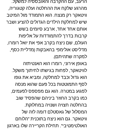
הרעב, עם ההקרבה והאובססיה למשקל. 
מהרגע שלקח את ההחלטה ועלה קטגוריה, 
וויטאקר רק מנצח. הוא התמודד מול המיטב 
שיש למחלקת הילדים הגדולים להציע ושבר 
אותם אחד אחד, ארבע סיומים בשש 
קרבות בדרך להתמודדות על אליפות 
העולם, שם ניצח בקרב אפי את יואל רומרו, 
מדליסט אולימפי בהאבקות (מדליית כסף, 
למקרה שתהיתם).
באופן אירוני, רומרו הוא האנטיתזה 
לוויטאקר, לפחות בגישתו לחיתוך משקל. 
הוא גדול וכבד למחלקה, ומביא את גופו 
לסף התמוטטות בכל פעם שהוא מנסה 
לפגוע במטרה. הוא גם מפספס לפעמים, 
כמו בקרב החוזר ביניהם שהפסיד שוב 
בהחלטה חצויה ושנויה במחלוקת.
המסלול של גאסטלם דומה לזה של 
וויטאקר. גם הוא ניצח בתוכנית "הלוחם 
האולטימטיבי". תחילת הקריירה שלו בארגון 