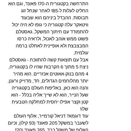
התרחשה בקטגורית ה-170 פאונד, וגם הוא 
החליט לעלות ל-185 לאחר שנחל זוג 
תבוסות. ההבדל ביניהם הוא שבעוד 
וויטאקר עלה קטגוריה כי גופו לא היה יכול 
להתמודד עם חיתוך המשקל, גאסטלם 
פשוט ממש אוהב לאכול, ולראיה כרסו 
המבצבצת ולא אופיינית לאתלט ברמה 
עולמית.
אבל עם תוצאות קשה להתווכח - גאסטלם 
ניצח 5 מתוך 6 הקרבות שהיו לו בקטגוריה, 
4 מהם בנוק-אאוטים אכזריים. הוא מהיר 
יותר מהלוחמים הגדולים, חד, מדוייק ורענן. 
והנה הוא כאן, באליפות העולם בקטגוריה 
שעל הנייר, הוא לא שייך אליה בכלל - הוא 
קטן וקצר אפילו יחסית למחלקה הטבעית 
שלו!
עוד דוגמא? דניאל קורמייר, אלוף העולם 
לשעבר במשקל 205 פאונד (93 קילו), וכיום 
האלוף של משקל כבד, 265 פאונד (120 