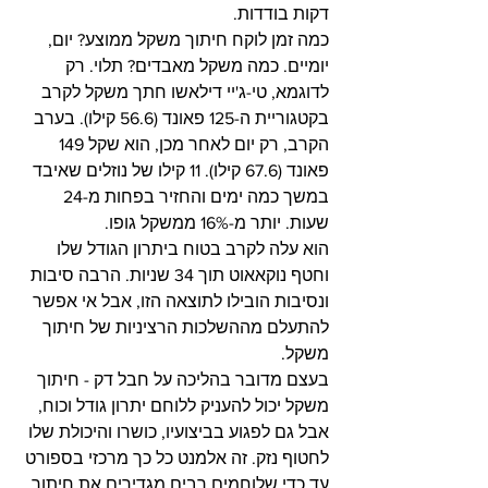
דקות בודדות.
כמה זמן לוקח חיתוך משקל ממוצע? יום, 
יומיים. כמה משקל מאבדים? תלוי. רק 
לדוגמא, טי-ג'יי דילאשו חתך משקל לקרב 
בקטגוריית ה-125 פאונד (56.6 קילו). בערב 
הקרב, רק יום לאחר מכן, הוא שקל 149 
פאונד (67.6 קילו). 11 קילו של נוזלים שאיבד 
במשך כמה ימים והחזיר בפחות מ-24 
שעות. יותר מ-16% ממשקל גופו.
הוא עלה לקרב בטוח ביתרון הגודל שלו 
וחטף נוקאאוט תוך 34 שניות. הרבה סיבות 
ונסיבות הובילו לתוצאה הזו, אבל אי אפשר 
להתעלם מההשלכות הרציניות של חיתוך 
משקל.
בעצם מדובר בהליכה על חבל דק - חיתוך 
משקל יכול להעניק ללוחם יתרון גודל וכוח, 
אבל גם לפגוע בביצועיו, כושרו והיכולת שלו 
לחטוף נזק. זה אלמנט כל כך מרכזי בספורט 
עד כדי שלוחמים רבים מגדירים את חיתוך 