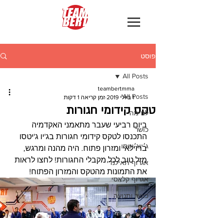
פוסט
All Posts
teambertmma
All Posts
1 ביולי 2019
זמן קריאה 1 דקות
טקס קידומי חגורות
לחימה
ביום רביעי שעבר מתאמני האקדמיה 
כושר
התכנסו לטקס קידומי חגורות בג'יו ג'יטסו 
ג׳יוג׳יטסו
ברזילאי ומזרון פתוח. היה מהנה ומרגש, 
מזל טוב לכל מקבלי החגורות! לחצו לראות 
אגרוף תאילנדי
את התמונות מהטקס והמזרון הפתוח!
אגרוף קלאסי
כושר ותנועה
MMA