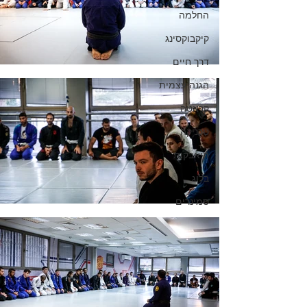
החלמה
קיקבוקסינג
דרך חיים
הגנה עצמית
קראטה
טכניקה
היאבקות
בלוג
סמינרים