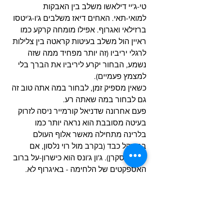
טי-ג'יי דילאשו משלב בין האבקות 
למואי-תאי. האחים דיאז משלבים ג'ו-ג'יטסו 
ברזילאי ואגרוף. אפילו מומחה קרקע כמו 
ראיין הול משלב בעיטות קראטה בין צלילות 
לרגלי יריביו (זה יותר מפחיד ממה שזה 
נשמע, הבחור יקרע ליריביו את הברך בלי 
למצמץ פעמיים).
כשאין מספיק זמן, לבחור במה אתה טוב זה 
גם לבחור במה שאתה רע.
פעם אחרונה שדניאל קורמייר ניסה לזרוק 
בעיטה מסובבת הוא נראה יותר כמו 
בלרינה מתחילה מאשר אלוף העולם 
במשקל כבד (בקרב מול רוי נלסון, אם 
מישהו סקרן). ג'ון ג'ונס הוא כישרון-על ברוב 
האספקטים של הלחימה - באיגרוף לא.
אז מה ה-תשובה? הפתרון האולטימטיבי? 
האם זה ללמוד הכל באותה מידה, או 
להעדיף אספקטים מסוימים על אחרים? 
אולי עדיף לבנות בסיס במשהו אחד 