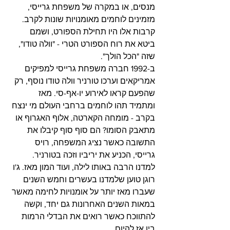
מנסים, או במקרה של משפחת גרייסי, 
מזמינים לוחמים מאומנויות שונות לקרב. 
קרבות אלו היו תחילת הספורט, ושמם 
ביטא את רוח הספורט הטרי - "וולה טודו", 
שזה "הכל הולך".
ב-1992 חברה משפחת גרייסי למפיקים 
אמריקאים וערכו טורניר וולה טודו נוסף, רק 
שהפעם קראו לאירוע יו-אף-סי. מאז 
ומתמיד תהו לוחמים ברחבי העולם מי ינצח 
בקרב - מומחה הקארטה, אלוף האגרוף או 
מתאבק הסומו? הם סוף סוף קיבלו את 
התשובה כאשר נציג המשפחה, רויס 
גרייסי, הכניע את יריביו וזכה בטורניר.
למדנו הרבה באותו לילה, ועוד המון מאז. ג'ו 
רוגן טוען שלמדנו בעשרים וחמש השנים 
שעברו מאז יותר על אומנויות לחימה מאשר 
במאות השנים האחרונות גם יחד, וקשה 
להתווכח כאשר רואים את הבדלי הרמות 
בין אז להיום.