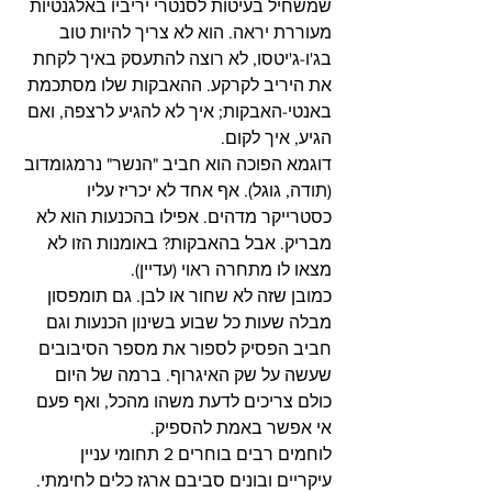
שמשחיל בעיטות לסנטרי יריביו באלגנטיות 
מעוררת יראה. הוא לא צריך להיות טוב 
בג'ו-ג'יטסו, לא רוצה להתעסק באיך לקחת 
את היריב לקרקע. ההאבקות שלו מסתכמת 
באנטי-האבקות; איך לא להגיע לרצפה, ואם 
הגיע, איך לקום.
דוגמא הפוכה הוא חביב "הנשר" נרמגומדוב 
(תודה, גוגל). אף אחד לא יכריז עליו 
כסטרייקר מדהים. אפילו בהכנעות הוא לא 
מבריק. אבל בהאבקות? באומנות הזו לא 
מצאו לו מתחרה ראוי (עדיין).
כמובן שזה לא שחור או לבן. גם תומפסון 
מבלה שעות כל שבוע בשינון הכנעות וגם 
חביב הפסיק לספור את מספר הסיבובים 
שעשה על שק האיגרוף. ברמה של היום 
כולם צריכים לדעת משהו מהכל, ואף פעם 
אי אפשר באמת להספיק.
לוחמים רבים בוחרים 2 תחומי עניין 
עיקריים ובונים סביבם ארגז כלים לחימתי. 