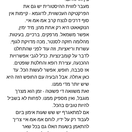
מעבר לזווית ההיסטורית יש גם את 
הפרקטיקה העכשווית, לדוגמא - קיימות אין 
סוף דרכים לנצח קרב אמ-אמ-איי. 
הנוקאאוט היא רק אחת מהן; מיד ימין, 
אפשר משמאל. מרפקים, ברכיים, בעיטות. 
מהלומה חזקה לסנטר, מכה מדויקת לגוף. 
עשרות וריאציות, וזה עוד לפני שהתחלנו 
לדבר על קומבינציות. כנ"ל לגבי אפשרויות 
ההכנעה, עצירת רופא והחלטת שופטים.
אז סבבה, חופש, אפשר לעשות הכל. עד 
כאן אחלה. אבל הבעיה עם החופש הזה היא 
שיש יותר מדי ממנו.
זאת משוואה די פשוטה - זמן הוא מצרך 
מוגבל, ואין מספיק ממנו. לפחות לא בשביל 
להיות טובים בהכל.
אם למתאגרף יש שש שעות אימון ביום 
לעבוד רק על ידיו, לוחם אמ-אמ-איי צריך 
להתאמן בשעות האלו גם בכל שאר 