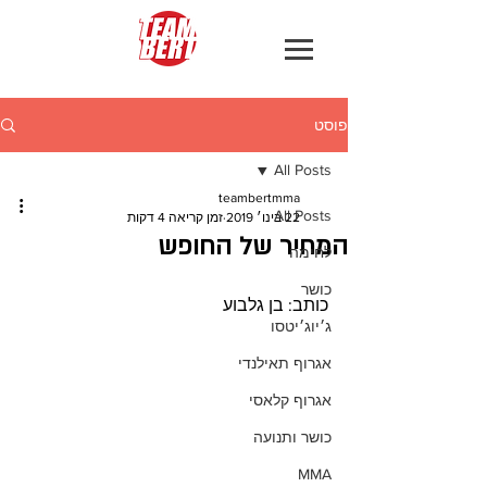
פוסט
All Posts
teambertmma
All Posts
22 בינו׳ 2019
זמן קריאה 4 דקות
המחיר של החופש
לחימה
כושר
כותב: בן גלבוע
ג׳יוג׳יטסו
אגרוף תאילנדי
אגרוף קלאסי
כושר ותנועה
MMA