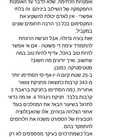
אומנויות הלחימה, שלא לדבר על האומנות 
החמקמקה של השילוב ביניהם. זה בלתי 
אפשרי - אין לאדם יכולת להשקיע את 
המקסימום בכל כך הרבה תחומים שונים 
במקביל.
זאת בעיה גדולה, אבל הגישה הרווחת 
להתמודד עימה די פשוטה - אם אי אפשר 
להיות טוב בהכל, עדיף להיות טוב במה 
שחשוב. ואיך יודעים מה חשוב? 
סטטיסטיקה, כמובן.
ב-25 שנות קיום ה-יו-אף-סי הסתיימו יותר 
מ-343 קרבות כתוצאה מחניקת צוואר 
אחורית. כמה הסתיימו בחניקת בראבו? 3 
קרבות בלבד. חניקת נינג'ה? 4. אז מה כדאי 
לתרגל בשיעור הבא? את המהלכים בעלי 
אחוזי הצלחה גבוהים, אלו שהאבולוציה 
הטבעית של הספורט משכה את הלוחמים 
להתמקד בהם. 
אבל כשמתרכזים בעיקר מפספסים לא רק 