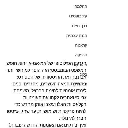
החלמה
קיקבוקסינג
דרך חיים
הגנה עצמית
קראטה
טכניקה
הגרעין הפילוסופי של אמ-אמ-איי הוא חופש.
היאבקות
המשפט הבומבסטי הזה הופך למוחשי יותר 
בלוג
אם נבחן את ההיסטוריה של הספורט: 
בתחילת המאה העשרים, מהגרים יפנים 
סמינרים
לימדו אומנויות לחימה בברזיל. משפחת 
גרייסי ואחרים לקחו את האומנויות 
הקלאסיות האלו ועיצבו אותן מחדש כדי 
להיות פרקטיות ושימושיות, עד שהג'ו-ג'יטסו 
הברזילאי נולד.
ואיך בודקים אם האומנות החדשה עובדת? 