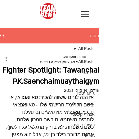
פוסט
All Posts
teambertmma
All Posts
8 ביוני 2021
זמן קריאה 1 דקות
Fighter Spotlight: Tawanchai
לחימה
P.K.Saenchaimuaythaigym
כושר
עודכן:
14 ביוני 2021
ג׳יוג׳יטסו
אז הנה לוחם ששווה להכיר: טאוואנצ'אי, או 
אגרוף תאילנדי
בשם הלחימה הרישמי שלו  - טאוואנצ'אי 
פי.קיי. סאנצ'אי מויתאיג'ים (בתאילנד 
אגרוף קלאסי
לוחמים משתמשים בשם המכון שלהם 
כושר ותנועה
כשם משפחה, לא בדיוק מתגלגל על הלשון).
אמנם מדובר בילד בן 22, אבל הוא מפגין 
MMA