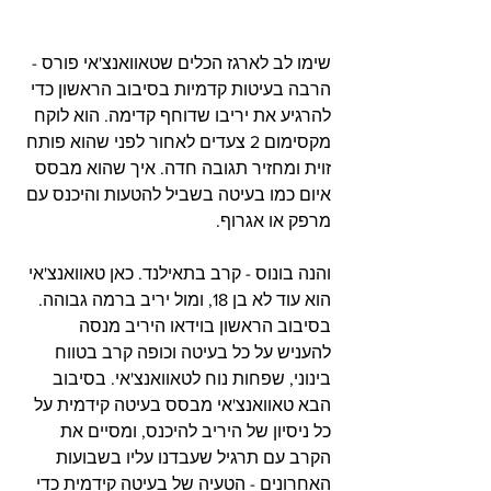
שימו לב לארגז הכלים שטאוואנצ'אי פורס - 
הרבה בעיטות קדמיות בסיבוב הראשון כדי 
להרגיע את יריבו שדוחף קדימה. הוא לוקח 
מקסימום 2 צעדים לאחור לפני שהוא פותח 
זוית ומחזיר תגובה חדה. איך שהוא מבסס 
איום כמו בעיטה בשביל להטעות והיכנס עם 
מרפק או אגרוף.
והנה בונוס - קרב בתאילנד. כאן טאוואנצ'אי 
הוא עוד לא בן 18, ומול יריב ברמה גבוהה.
בסיבוב הראשון בוידאו היריב מנסה 
להעניש על כל בעיטה וכופה קרב בטווח 
בינוני, שפחות נוח לטאוואנצ'אי. בסיבוב 
הבא טאוואנצ'אי מבסס בעיטה קידמית על 
כל ניסיון של היריב להיכנס, ומסיים את 
הקרב עם תרגיל שעבדנו עליו בשבועות 
האחרונים - הטעיה של בעיטה קידמית כדי 