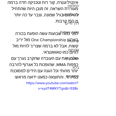
אינטיליגנציה, קור רוח וטכניקה חדה ברמה 
החלמה
מעוררת השראה. זה מובן היות שהתחיל 
קיקבוקסינג
להילחם בגיל שמונה, וצבר עד כה יותר 
מ-150 קרבות.
דרך חיים
הגנה עצמית
לפני כמה שבועות עשה הופעת בכורה 
בארגון One Championship מול יריב 
קראטה
קשוח, אבל לא ברמה שצריך להיות מול 
טכניקה
לוחם כמו טאוואנצ'אי.
שלבו זאת עם העובדה שהקרב נערך עם 
היאבקות
כפפות MMA, שהופכות כל אגרוף להרבה 
בלוג
יותר מהותי וכל הגנה עם הידים למסוכנת 
סמינרים
במיוחד, והתוצאה כמעט ידועה מראש:
https://www.youtube.com/watch?
v=sydT4MXYTgs&t=538s