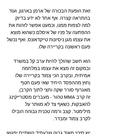
זאת הופעת הבכורה של ארמן בארגון, ועוד 
בהתראה קצרה. אף אחד לא ידע בדיוק 
למה לצפות ממנו, וכמעט אפשר לזהות את 
ההפתעה על פניו של איסלם כשהוא מוצא 
את עצמו מגן ניסיונות טייקדאונס, ואף נכשל 
פעם ראשונה בקריירה שלו. 
הוא חשב שהולך להיות ערב קל במשרד 
ובמקום זה מצא את עצמו במלחמה 
אמיתית, ובקרב הכי צמוד בקריירה שלו 
(חוץ מההפסד היחיד שאי פעם חטף 
מאגרוף סורר שקה וחצי לתוך הקרב).
זה קרב MMA טהור - מעברים מסטרייקינג 
להאבקות, כשאף צד לא מוותר על 
מילימטר. קצב ורמה טכנית גבוהה הובילו 
לקרב צמוד ומבדר.
יש סיכוי מאוד גבוה שבעתיד השתיים יפגשו 