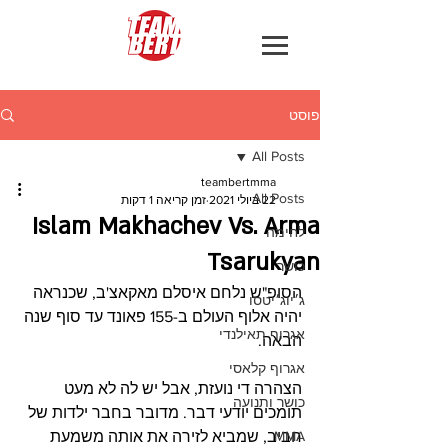
פוסט
All Posts
teambertmma
All Posts
22 ביולי 2021
זמן קריאה 1 דקות
Islam Makhachev Vs. Arma
לחימה
Tsarukyan
כושר
הסופ"ש נלחם איסלם מאקאצ'ב, שכנראה 
ג׳יוג׳יטסו
יהיה אלוף העולם ב-155 פאונד עד סוף שנה 
אגרוף תאילנדי
הבאה.
אגרוף קלאסי
הצהרה די נועזת, אבל יש לה לא מעט 
כושר ותנועה
תומכים יודעי דבר. מדובר בחבר ילדות של 
MMA
חביב, שמביא לזירה את אותה משמעת 