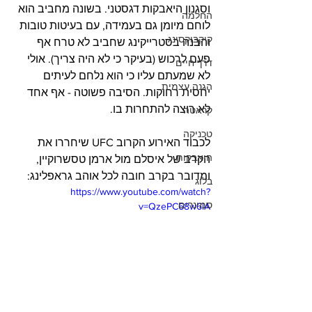
וסגנון היאבקות דגסטני. בשונה מחביב הוא 
החלמה
לוחם מיומן גם בעמידה, עם בעיטות טובות 
קיקבוקסינג
והבנה בסטרייקינג שחביב לא טרח אף 
פעם לרכוש (בעיקר כי לא היה צריך). אולי 
דרך חיים
לא שמעתם עליו כי הוא נלחם לעיתים 
הגנה עצמית
יחסית רחוקות. הסיבה פשוטה - אף אחד 
לא רוצה להתחרות בו.
קראטה
טכניקה
לכבוד האירוע הקרוב UFC שיחררו את 
היאבקות
הקרב של איסלם מול ארמן טסשרוקיין, 
ומדובר בקרב חובה לכל אוהב גראפלינג:
בלוג
https://www.youtube.com/watch?
סמינרים
v=QzePC68w6lA