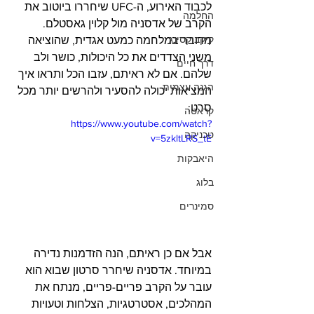
לכבוד האירוע, ה-UFC שיחררו ביוטוב את 
החלמה
הקרב של אדסניה מול קלוין גאסטלם. 
קיקבוקסינג
מדובר במלחמה כמעט אגדית, שהוציאה 
משני הצדדים את כל היכולות, כושר ולב 
דרך חיים
שלהם. אם לא ראיתם, עזבו הכל ותראו איך 
הגנה עצמית
המציאות יכולה להסעיר ולהרשים יותר מכל 
סרט:
קראטה
https://www.youtube.com/watch?
טכניקה
v=5zkltLRS_tE
היאבקות
בלוג
סמינרים
אבל אם כן ראיתם, הנה הזדמנות נדירה 
במיוחד. אדסניה שיחרר סרטון שבוא הוא 
עובר על הקרב פריים-פריים, מנתח את 
המהלכים, אסטרטגיות, הצלחות וטעויות 