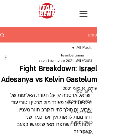
פוסט
All Posts
teambertmma
All Posts
4 ביוני 2021
זמן קריאה 1 דקות
Fight Breakdown: Israel
לחימה
Adesanya vs Kelvin Gastelum
כושר
עודכן:
14 ביוני 2021
ג׳יוג׳יטסו
ישראל אדסניה יגן על חגורת האליפות של 
אגרוף תאילנדי
ה-UFC ב-185 פאונד מול מרטין ויטורי עוד 
שבוע. זה הולך להיות קרב חוזר מעניין, 
אגרוף קלאסי
והזדמנות לראות איך ועד כמה שני 
כושר ותנועה
הלוחמים השתפרו מאז שנפגשו בפעם 
האחרונה.
MMA