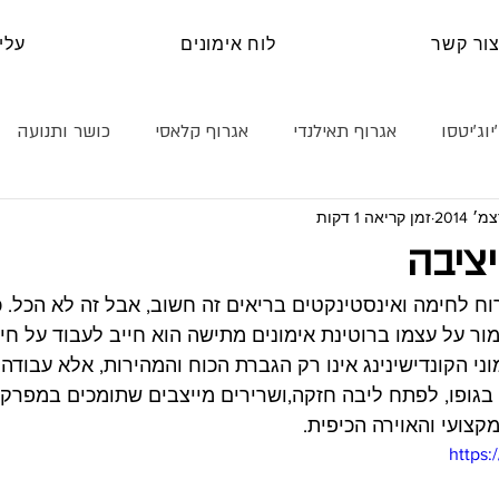
ור קשר
לוח אימונים
עלינ
יוג׳יטסו
אגרוף תאילנדי
אגרוף קלאסי
כושר ותנועה
זמן קריאה 1 דקות
נה עצמית
קראטה
טכניקה
היאבקות
בלוג
יציבה
וח לחימה ואינסטינקטים בריאים זה חשוב, אבל זה לא הכל. כ
ר על עצמו ברוטינת אימונים מתישה הוא חייב לעבוד על חיז
ני הקונדישינינג אינו רק הגברת הכוח והמהירות, אלא עבודה ע
בגופו, לפתח ליבה חזקה,ושרירים מייצבים שתומכים במפרקים
קצועי והאוירה הכיפית.
https