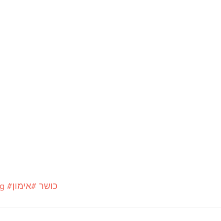
#כושר
#אימון
ng