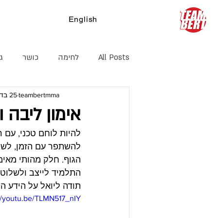
English
צ
All Posts
לחימה
כושר
ג׳
teambertmma
25 בדצמ׳ 2014
קיקבוקסינג
דרך חיים
הג
אימון ליבה ו
להיות לוחם טכני, עם ר
להשתפר עם הזמן, לשמו
הגוף. חלק מהותי מאימו
התלמיד לייצב ולשלוט 
תודה ליואל על הידע המ
://youtu.be/TLMN517_nIY