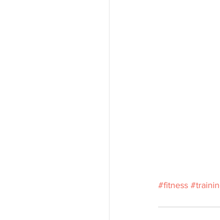
#fitness
#traini