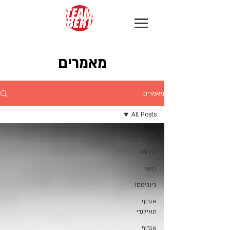
מאמרים
מאמרים
All Posts
All Posts
לחימה
כושר
ג׳יוג׳יטסו
אגרוף
תאילנדי
אגרוף