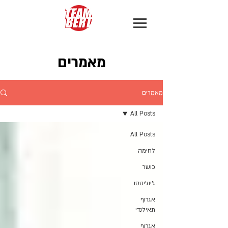
מאמרים
מאמרים
All Posts
All Posts
לחימה
כושר
ג׳יוג׳יטסו
אגרוף
תאילנדי
אגרוף