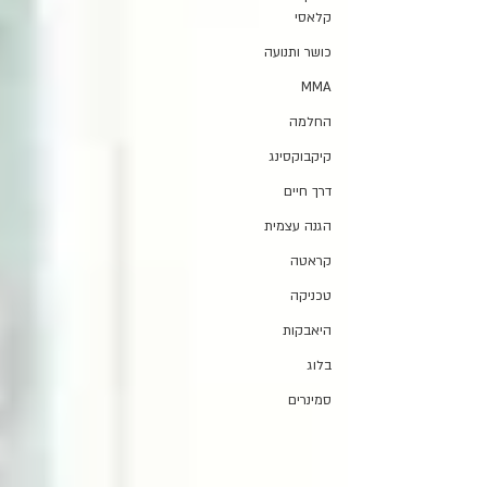
קלאסי
כושר ותנועה
MMA
החלמה
קיקבוקסינג
דרך חיים
הגנה עצמית
קראטה
טכניקה
היאבקות
בלוג
סמינרים