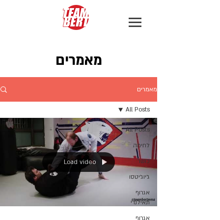
מאמרים
מאמרים
All Posts
All Posts
לחימה
כושר
Load video
ג׳יוג׳יטסו
אגרוף
תאילנדי
אגרוף