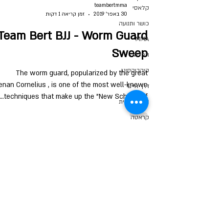
teambertmma
קלאסי
30 באפר׳ 2019
זמן קריאה 1 דקות
כושר ותנועה
Team Bert BJJ - Worm Guard
MMA
Sweep
החלמה
קיקבוקסינג
The worm guard, popularized by the great
enan Cornelius , is one of the most well-known
דרך חיים
techniques that make up the "New School" of...
הגנה עצמית
קראטה
טכניקה
היאבקות
בלוג
סמינרים
אבן גבירול 30 הלונדון מינסטר (ליד
צוותא), תל אביב |
מייל:
teambertmma@gmail.com
|