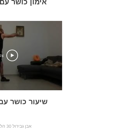
אימון כושר עם וובה 
צפ
שיעור כושר עם וובה 
אבן גבירול 30 הלונדון מינסטר (ליד צוותא), תל אביב | מייל: