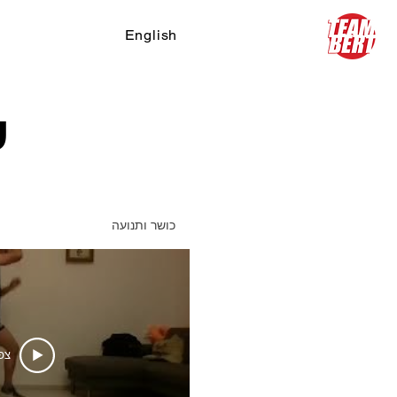
English
צ
ס
כושר ותנועה
צפ