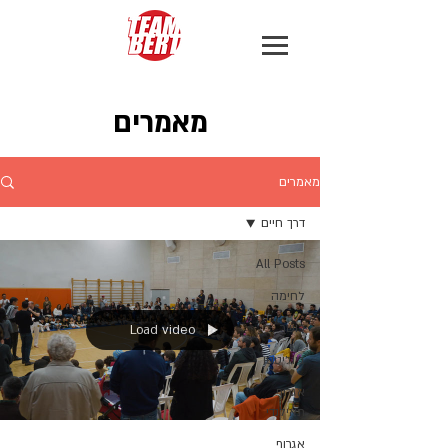
מאמרים
מאמרים
דרך חיים
All Posts
לחימה
כושר
Load video
ג׳יוג׳יטסו
אגרוף
תאילנדי
אגרוף