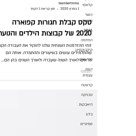
teambertmma
קלאסי
1 במרץ 2020
זמן קריאה 1 דקות
כושר
טקס קבלת חגורות קפוארה
ותנועה
MMA
2020 של קבוצות הילדים והנוער
החלמה
זוהי ההזדמנות השנתית שלנו להוקיר את העבודה הק
קיקבוקסינג
שהתלמידים עושים בשיעורים וההתמדה. אותה הם
דרך חיים
מראים לאורך השנה שעברה ולאורך השנים בהן הם...
הגנה
עצמית
קראטה
טכניקה
היאבקות
בלוג
סמינרים