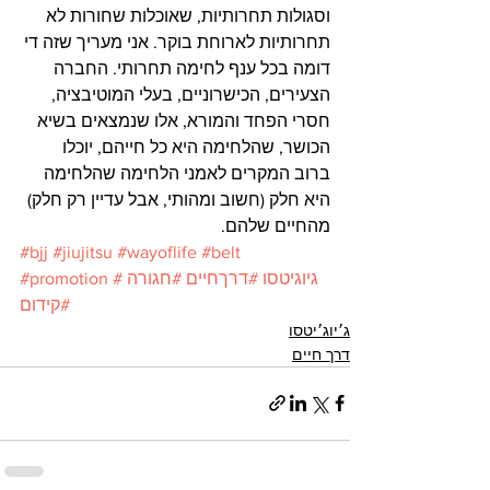
וסגולות תחרותיות, שאוכלות שחורות לא 
תחרותיות לארוחת בוקר. אני מעריך שזה די 
דומה בכל ענף לחימה תחרותי. החברה 
הצעירים, הכישרוניים, בעלי המוטיבציה, 
חסרי הפחד והמורא, אלו שנמצאים בשיא 
הכושר, שהלחימה היא כל חייהם, יוכלו 
ברוב המקרים לאמני הלחימה שהלחימה 
היא חלק (חשוב ומהותי, אבל עדיין רק חלק) 
מהחיים שלהם. 
#bjj
#jiujitsu
#wayoflife
#belt
#גיוגיטסו
#דרךחיים
#חגורה
#promotion
#קידום
ג׳יוג׳יטסו
דרך חיים