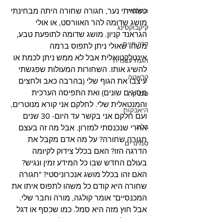
כשהייתי נער, חגורה שחורה היתה מבחינתי 
החלמה
מושג שדומה להר האוורסט, או אולי 
קיקבוקסינג
הגראנד קניון. מושג שדומה לתופעת טבע, 
דרך חיים
משהו שאולי ניתן לתפוס ברמה 
אינטלקטואלית אבל לא ממש ניתן לכמת או 
הגנה עצמית
להשיג אותו. השחורות המעולות שפגשתי 
קראטה
עיצבו את הגוף שלי (בהרבה כאב ולחצים 
מסוגים שונים) ואת התפיסה הערכית 
טכניקה
והמנטאלית שלי. לחלקם אני קורא מנוטרים, 
היאבקות
ועם חלקם אני בקשר עד היום- 30 שנים 
בלוג
אחרי שנכנסתי למזרון. אבל מה זה בעצם 
חגורה שחורה? על מה אדם מקבל את 
סמינרים
הדרגה הזו? האם בכלל צידוק לקיומה 
בעולם החדש שבו כל המידע זמין ונגיש? 
האם זהו בכלל מושג אנכרוניסטי? "חגורה 
שחורה היא קודם כל משהו לתפוס איתו את 
המכנסיים" אומר קולגה, מורה וחבר שלי. 
אבל חוץ מזה היא סמל. כמו שכסף או דגל 