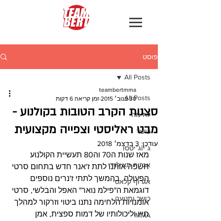
פוסט
All Posts
teambertmma
All Posts
30 בנוב׳ 2015
זמן קריאה 6 דקות
סצנות הקרב הטובות בקולנוע -
לחימה
מבט ראליסטי וצפייה מקצועית
כושר
עודכן:
3 בדצמ׳ 2018
ג׳יוג׳יטסו
מאז שנות ה70 וה80 תעשיית הקולנוע 
אגרוף תאילנדי
חשפה אותנו לתת ז'אנר חדש בתחום סרטי 
הפעולה. בהמשך לתתי ז'נרים נוספים 
אגרוף קלאסי
דוגמאת ה"פילמ נואר" האפל והבלשי, סרטי 
כושר ותנועה
אומנויות הלחימה נתנו ביטוי וזרקור למהלך 
חייו וליכולותיו של דמות ספצית, אמן 
MMA