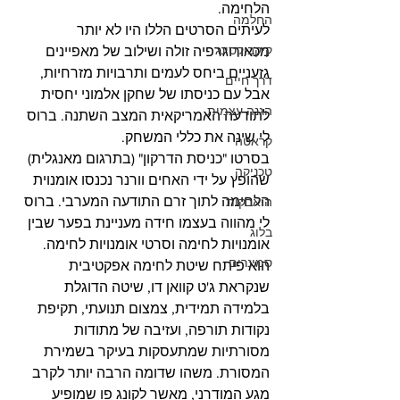
הלחימה.
החלמה
לעיתים הסרטים הללו היו לא יותר 
קיקבוקסינג
מכאורוגרפיה זולה ושילוב של מאפיינים 
גזעניים ביחס לעמים ותרבויות מזרחיות, 
דרך חיים
אבל עם כניסתו של שחקן אלמוני יחסית 
הגנה עצמית
לתודעה האמריקאית המצב השתנה. ברוס 
לי שינה את כללי המשחק.
קראטה
בסרטו "כניסת הדרקון" (בתרגום מאנגלית) 
טכניקה
שהופץ על ידי האחים וורנר נכנסו אומנוית 
הלחימה לתוך זרם התודעה המערבי. ברוס 
היאבקות
לי מהווה בעצמו חידה מעניינת בפער שבין 
בלוג
אומנויות לחימה וסרטי אומנויות לחימה. 
סמינרים
הוא פיתח שיטת לחימה אפקטיבית 
שנקראת ג'ט קוואן דו, שיטה הדוגלת 
בלמידה תמידית, צמצום תנועתי, תקיפת 
נקודות תורפה, ועזיבה של מתודות 
מסורתיות שמתעסקות בעיקר בשמירת 
המסורת. משהו שדומה הרבה יותר לקרב 
מגע המודרני, מאשר לקונג פו שמופיע 