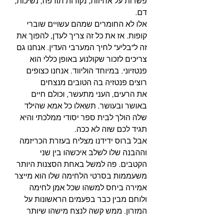
פשרות על אחיזות, נקודות תורפה, נשיכות, 
דם.
אלו לא החומרים שמהם עשויים שוברי 
קופות. אז את כל זה צריך לעדן, להפוך את 
זה ל"בליע" לחיך המערבי העדין. אנחנו גם 
צריכים לזכור שקולנוע באופן כללי הוא 
פנטזיוני. במיוחד הוליווד. אנחנו כצופים 
רוצים פנטזיה בה הטובים מנצחים
את הרעים, העני מתעשר, וכולם חיים 
באושר ובעושר. תשאלו כל אמא שהילד 
שלה הולך לבית ספר יסודי ממלכתי והיא 
תגיד לכם שזה לא ככה.
אבל ברוס ידידנו מצליח בעזרת הכריזמה 
וההבנה שלו לשלב איכשהו בין שני 
הקטבים. פה למשל באחת הסצנות היותר 
משעממות בסרטי הלחימה שלו הוא מייצר 
אמירה ביחס למשהו שכל אמן לחימה 
ולוחם מבין כבר בפעמים הראשונות על 
המזרון. ממש קשה לנצח מישהו שיותר 