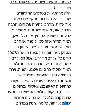
לחימה בתנאים משתנים-  The Bourne 
Ultimatum
חלק מההטעיות בסרטים ההוליוודים 
שבדרך כלל הקרבות מתקיימים בזירות 
אידיאליות. מרחבי לחימה פתוחים, הרבה 
מרחב, אור, משטח ישר ונוח. ממש כיף 
להלחם. כשצריך להוסיף איזה כלי נשק, 
תמיד תהייה איזה סכין קומנדו או חרב 
סמוראי ממש מעבר לפינה. ג'ייסון בורן 
מספק כמה תובנות בסצנה הבאה מ2007. 
קודם כל שקרב מול יריב שכול הוא קרב 
קשה. אתה נפצע, מדמם, מחרחר ולא 
תמיד יכול לייצר סיום אלגנטי. שנית, זירת 
הלחימה ברוב הפעמים תהייה קשה 
ומשתנה. חללים צפופים שישאירו מקום 
להתקפות לא קונבנציונאליות. מרפקים 
ברכיים, חניקות הטלות. מה שאנחנו נוהגים 
לכנות קרב מלוכלך, או במילים אחרות 
יכולות אילתור. כל מה שזמין במרחב 