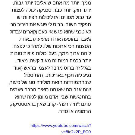
ממך. יותר מה אתם שואלים? יותר גבוה, 
יותר חזק, יותר כבד. טכניקה יכולה לפצות 
עד גבול מסויים ואז ליכולות הפיזיות יש 
תפקיד חשוב. ברוס לי פוגש את היריב הכי 
לא טכני שהוא פגש אי פעם (קארים עבדול 
ג'אבר בהופעה אורח מזעזעת) באחת 
הסצנות הכי ארוכות שלו. למה? כי לפצח 
לוחם ארוך ממך, בעל יכולות פיזיות טובות 
יותר בכמה רמות זה מאוד קשה. מאוד. 
בגלל זה ברוס מדבר לעצמו בראש (ועוד 
נגיע לזה תכף באריכות...) התיסכול 
שבהתמודדות הזאת מולידה סוג של כיעור, 
שזה אגב מה שאנחנו רואים הרבה פעמים 
בהתנגשות שבין אדם מיומן לכזה שהוא 
סתם :"חיה רעה"- קרב שאין בו אסטטיקה, 
הרמוניה או סדר.   
https://www.youtube.com/watch?
v=8ic2k2P_FG0