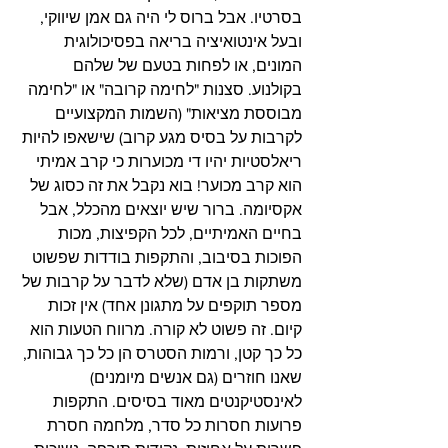
בסרטיו. אבל ברוס לי היה גם אמן שיווקי, 
ובעל אינטואיציה בריאה בפסיכולוגית 
המונים, או לפחות בטעם של שלהם 
בקולנוע. סצנות "לחימה קרובה" או "לחימה 
מבוססת מציאות" (השמות המקצועיים 
לקרבות על בסיס מגע קרוב) שישאפו להיות 
ריאלסטיות יהיו די מכוערות כי קרב אמיתי 
הוא קרב מכוער! בוא נקבל את זה כסוג של 
אקסיומה. ברור שיש יוצאים מהכלל, אבל 
בחיים האמיתיים, לכל הקפיצות, מכות 
הפוכות בסיבוב, והתקפות בודדות שפשוט 
משתקות בן אדם (שלא לדבר על קרבות של 
מספר תוקפים על מתגונן אחד) אין זכות 
קיום. זה פשוט לא קורה. מרווח הטעות הוא 
כל כך קטן, ורמות הסטרס הן כל כך גבוהות, 
שאנו חוזרים (גם אנשים מיומנים) 
לאינסטיקנטים מאוד בסיסים. התקפות 
פרועות חסרות כל סדר, מלחמה חסרת 