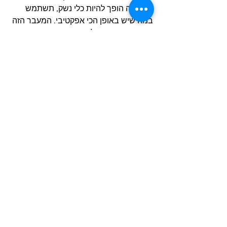
הלחימה הופך להיות כלי נשק, תשתמש 
במה שיש באופן הכי אפקטיבי. המעבר הזה 
בין תצורות וטווחי לחימה הוא סממן 
לאותנטיות. בסצנת הסיום כשהמתנקש הכי 
טוב בעולם הורג את אחד היריבים 
הקשוחים ביותר שלו, בתוך שירותים, עם 
מגבת מסריחה, כשהוא מדמם, יש פה 
אמירה. להלחם באמת זה פשוט חרא!
https://youtu.be/4VznKqWl5VE
אל תיגע בי טינופת.... Haywire; Hotel 
room fight
הסצנה הזו מתחילה כמו עוד סצנת "גבר 