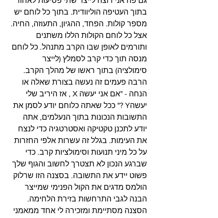
גם פה אני רוצה לייצר שתי פסיעות לאחור 
בתוך העטיפה הוליוודית. בתוך כל לוחם יש 
מספר קולות. הפחד, ההגיון, התעוזה, החיה. 
אצל כל לוחם הקולות הללו משתנים 
ותורמים לאופן שבו הקרב מתנהל. כל לוחם 
מנסה תוך כדי קרב לסמלץ (לייצר 
סימולציה) בתוך ראשו של מהלך הקרב. 
הרבה פעמים זה נעשה בצורת שאלה או 
הנחה - "אם אני יעשה X , אז היריב שלי 
יעשהY ?" ככל שאתה כלוחם יודע לסמן את 
התשובות הנכונות בתוך הנעלמים, אתה 
יודע לתכנן טקטיקה ואסטרטגיה כדי לנצח 
את העימות. בגלל זה עשרות אלפי החזרות 
על כל מיני תנועות וסימולציות קרב. כדי 
שברגע הנכון לא תצטרך לחשוב והגוף שלך 
פשוט יידע את התשובה. בסצנה הזו שרלוק 
הולמס מדגים את הקול הפנימי שמייצר 
הבנה לגבי התרחשות בזירת הלחימה. 
הסצנה מסתיימת ומזכירה לי אחד ממאמני 