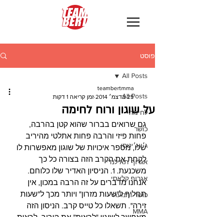
פוסט
All Posts
teambertmma
All Posts
25 בדצמ׳ 2014
זמן קריאה 1 דקות
על שוגון ורוח לחימה
לחימה
גם שרואים בברור שהוא קטן בהרבה, 
כושר
פחות פיזי והרבה פחות אתלטי מהיריב 
ג׳יוג׳יטסו
שלו, מספר איכויות של שוגון מאפשרות לו 
לקחת את הקרב הזה בצורה כל כך 
אגרוף תאילנדי
משכנעת. 1. הניסיון האדיר שלו כלוחם. 
אגרוף קלאסי
אנחנו מדברים על זה הרבה במכון, אין 
תחליף ל"שעות מזרון" ויותר מכך ל"שעות 
כושר ותנועה
זירה". תשאלו כל טייס קרב. הניסון הזה 
MMA