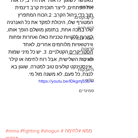
מאפשר לשוגון "לראות" את היריב, לראות 
החלמה
את הפתחים, לייצר תוכנית קרב דינמית 
תוך כדי ניהול הקרב. 2.הכוח המתפרץ 
קיקבוקסינג
המטורף שלו, היכולת למקד את כל האנרגיה 
דרך חיים
שלו במכה אחת, בתזמון מושלם הופך אותו, 
למרות ללקויות טכניות כאלו ואחרות ופחות 
הגנה עצמית
ווירטואזיות מלוחמים אחרים, לאחד 
קראטה
הסטריקרים 
הקטלניים. 3. יש כל מיני שמות 
טכניקה
לאיכות השלישית, אבל רוח לחימה או קילר 
.אינסטינקט קולעים טוב למטרה. שוגון בא 
היאבקות
לנצח, כל פעם, לא משנה מול מי.
בלוג
https://youtu.be/lDkgmj55Lrk
סמינרים
#ממא
#לחימה
#shogun
#fighting
#mma