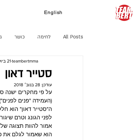
English
צ
All Posts
לחימה
כושר
ג׳
teambertmma
21 ביולי 2014
קיקבוקסינג
דרך חיים
הג
סטייר דאון
עודכן:
28 בנוב׳ 2018
על פי מחקרים ישנה סב
(העמידה "פנים לפנים") 
ה"סטייר דאון" הוא חל
לפני הגונג וטרם שיגור
אמור להוות תצוגה של ב
הוא שאמור לגלם את כל