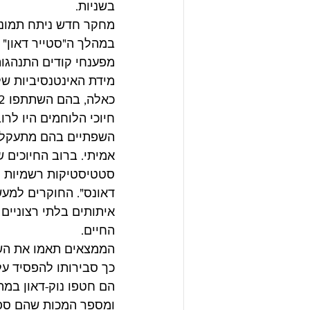
בשניות.
מחקר חדש ניתח תמונו
מפענחי קודים התנהגות
כאלה, בהם השתתפו 152 לוחמים.
השפתיים בהם מתעקלות 
אמיתי. ברוב החיוכים ש
דאונס". החוקרים למעש
איתותים בלתי רצוניים
החיים.
הממצאים תאמו את השער
כך סבירותו להפסיד על
הם חטפו נוק-דאון במהל
ומספר המכות שהם ספגו