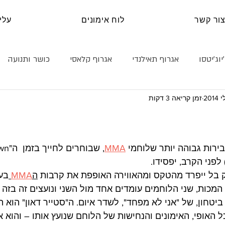
ור קשר
לוח אימונים
עלינ
יוג׳יטסו
אגרוף תאילנדי
אגרוף קלאסי
כושר ותנועה
זמן קריאה 3 דקות
נה עצמית
קראטה
טכניקה
היאבקות
בלוג
ירות גבוהה יותר שלוחמי 
MMA
לפני הקרב, יפסידו.
ק בל ייפרד מהטקס ומהאווירה האופפת את קרבות 
ה
MMA
בעב
 המכות, שני הלוחמים עומדים אחד מול השני ונועצים זה בזה
יטחון, של "אני לא מפחד", לשדר איום. ה"סטייר דאון" הוא ה
 האופי, האימונים והנחישות של הלוחם שנועץ אותו – והוא א