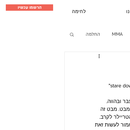
הרשמו עכשיו
ו
לחימה
MMA
החלמה
סמינרים
, שבוחרים לחייך בזמן  ה"stare down" 
ר ובהווה.
 מבט. מבט זה 
טריילר לקרב. 
מור לעשות זאת 