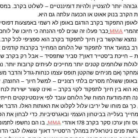
גבוהה יותר להצטיין ולהיות דומיננטיים – לשלוט בקרב. במס
 הקרב בנוק אאוט או הכנעה עלתה גם היא.
 לאופן התפקוד בקרב הודגם באופן לא רשמי באמצעות דפוסי 
המרי 
MMA
כבר פעלו זה שנים לפי ההנחה כי חיוכו של לוחם
, נמצא שהקשר בין חיוך לתפקוד בקרב הוא ספציפי לכל קרב. 
רב במועד אחד לתפקוד של הלוחם המחייך בקרבות קודמים א
ת – חייכת ב"סטייר דאון"? סביר שתפסיד – אבל רק בקרב של 
 לגלות שלוחמים קטנים יותר מחייכים לעיתים קרובות יותר. נת
קר (אם מניחים שהקטן תופס עצמו כנחות-גודל והדבר משפ
אופן ששולח מסרים בלתי רצוניים – למשל חיוך – החוצה). 
הוא בין חיוך לתפקוד לקוי בקרב – ואינו קשור ישירות לנחי
ה תת-מודעת המוח של הלוחם עובד לפי אינסטינקטים חייתי
כך גם מוחו של יריבו עלול לקלוט את האותות האלו. הדבר אמ
חייך בעלייה בביטחון העצמי ובאגרסיביות. כדי לבחון את הס
ן ערכו סקר בקרב 178 אוהדי 
MMA
, בו הם נחשפו לתמונ
רשת פנים ניטראלית במהלך ה"סטייר דאון" ונשאלו לגבי הדומ