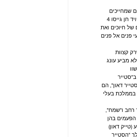
 שמחייכים 
במהלך ה"סטייר דאון" יש סיכוי גבוה יותר להפסיד בקרב. החוקרים מייקל קראוס ודיויד חן גייסו 4 
של חיוכים ואת 
 (עד כמה החיוך גדול בעצם) בתמונות שנלקחו מ-76 אירועי פנים אל פנים 
ים", כאלה שרק קצוות 
א מביע עונג 
וו 
ים ב"סטייר 
ייר דאון", הם 
 בממלכת בעלי 
רחב ו"שמח", 
 הפעמים בהן 
טייק דאון) 
ך "הסטייר 