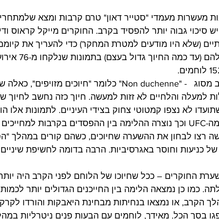
ת מעשרות מעמדי "סטייר דאון" טרם קרבות ומצא שלמתחרים
יים (שלא היו מודעים למטרת המחקר) כדי להעריך את קיומם 
מידת האינטנסיביות שלהם
חיוכי הלוחמים היו לרוב מסוג   - "Non duchenne" כלומר "חיוכים מזויפ
למעלה והלחיים לא זזות למעשה. חיוך כזה נחשב לחיוך של
תועדו לא נצפו קמטוטי צחוק בצידי העיניים. לתמונות אלו הוש
סטטיסטיקות רשמיות מה-UFC וכך נוצרה ההלימה בין ההפסדים בקרבות למחייכ
ה רצו לבחון את ההשערה שחיוכים, כשהם קורים במהלך "הסט
 של כניעות וחוסר באגרסיביות. הרבה בדומה לחשיפת שיניים
ת החוקרים – ככל שחיוכו של הלוחם לפני הקרב היה יותר 
תה. כמו כן נמצאה הלימה בין החייכנים הגדולים יותר לכמות
ך הקרב, או נמצאו בנחיתות מבחינת היאבקות והורדו לקרקע (
 בסך הכל. מאידך, לוחמים עם הבעות פנים ניטרליות במהל