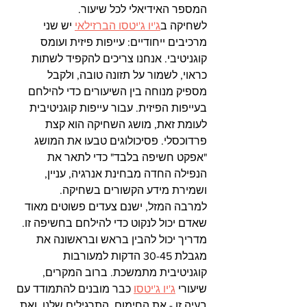
המספר האידיאלי לכל שיעור.
לשחיקה ב
ג'יו ג'יטסו הברזילאי
 יש שני 
מרכיבים ייחודיים: עייפות פיזית ועומס 
קוגניטיבי. אנחנו צריכים להקפיד לשתות 
כראוי, לשמור על תזונה טובה, ולקבל 
מספיק מנוחה בין השיעורים כדי להילחם 
בעייפות הפיזית. עבור עייפות קוגניטיבית 
לעומת זאת, מושג השחיקה הוא קצת 
פרדוכסלי. פסיכולוגים טבעו את המושג 
"אפקט חשיפה בלבד" כדי לתאר את 
הנפילה החדה מבחינת אנרגיה, עניין, 
ושמירת מידע הקשורים בשחיקה.
למרבה המזל, ישנם צעדים פשוטים מאוד 
שאדם יכול לנקוט כדי להילחם בחשיפה זו.
מדריך יכול להבין בראש ובראשונה את 
מגבלת 30-45 הדקות למעורבות 
קוגניטיבית מתמשכת. ברוב המקרים, 
שיעורי 
ג'יו ג'יטסו
 כבר מובנים להתמודד עם 
בעיה זו - את החימום, התרגילים שלנו, ואת 