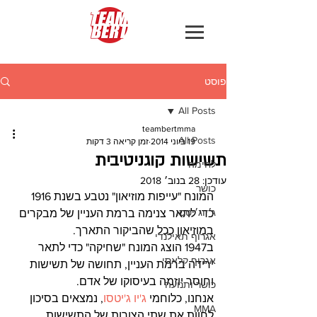
פוסט
All Posts
teambertmma
All Posts
19 ביוני 2014
זמן קריאה 3 דקות
תשישות קוגניטיבית
לחימה
עודכן:
28 בנוב׳ 2018
כושר
המונח "עייפות מוזיאון" נטבע בשנת 1916 
ג׳יוג׳יטסו
כדי לתאר צנימה ברמת העניין של מבקרים 
במוזיאון ככל שהביקור התארך.
אגרוף תאילנדי
ב1947 הוצג המונח "שחיקה" כדי לתאר 
אגרוף קלאסי
ירידה ברמת העניין, תחושה של תשישות 
וחוסר יוזמה בעיסוקו של אדם.
כושר ותנועה
אנחנו, כלוחמי 
ג'יו ג'יטסו
, נמצאים בסיכון 
MMA
לחוות את שתי הצורות של התשישות 