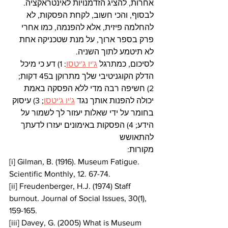
אחרות, להציג הזדמנויות לאינטראקציה. 
לבסוף, והכי חשוב, לקחת הפסקות, לא 
להחלמה פיזית, אלא להפנמה, כמו אחרי 
פרק בספר ארוך, על מנת שטכניקה אחת 
לא תיטמע לתוך השניה.
לסיכום, כמתרגל 
ג'יו ג'יטסו
: 1) דע כי מיכל 
הדלק הקוגניטיבי שלך מתרוקן ב45 דקות; 
2) חשיפה רבה מדי ללא הפסקה באמת 
יכולה להפנות אותך נגד 
ג'יו ג'יטסו
; 3) עיסוק 
בחומר על ידי שאלות יעזור לך לשמור על 
הידע; 4) הפסקות באימונים יעזרו לדעתך 
להתאושש
מקורות:
[i] Gilman, B. (1916). Museum Fatigue. 
Scientific Monthly, 12. 67-74.
[ii] Freudenberger, H.J. (1974) Staff 
burnout. Journal of Social Issues, 30(1), 
159-165.
[iii] Davey, G. (2005) What is Museum 