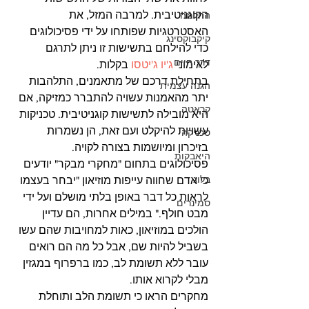
הקוגניטיבית. למרבה המזל, את 
החלמה
האסטרטגיות שפותחו על ידי פסיכולוגים 
קיקבוקסינג
כדי להילחם בתשישות זו ניתן לתרגם 
דרך חיים
לאימוני 
ג'יו ג'יטסו
 בקלות.
בתחילת דרכם של מתאמנים, התלהבות 
הגנה עצמית
יתר מהאמנות עשויה להתברר כמזיקה, אם 
קראטה
היא מובילה לתשישות קוגניטיבית. טכניקות 
עשויות להיקלט ועם זאת, הן נשמרות 
טכניקה
בזיכרון ומיושמות בצורה לקויה.
היאבקות
פסיכולוגים בתחום "מחקרי מבקר" יודעים 
בלוג
כי אדם שחווה עייפות מוזיאון "יבחר בעצמו 
לראות כל דבר באופן בלתי מושלם ועל ידי 
סמינרים
מבט חולף." במילים אחרות, הם עדיין 
הולכים במוזיאון, כאות למחויבות שהם עשו 
בשביל להיות שם, אבל כל מה הם רואים 
עובר ללא תשומת לב, כמו ברפרוף במגזין 
מבלי לקרוא אותו.
מחקרים הראו כי תשומת הלב ותוחלת 