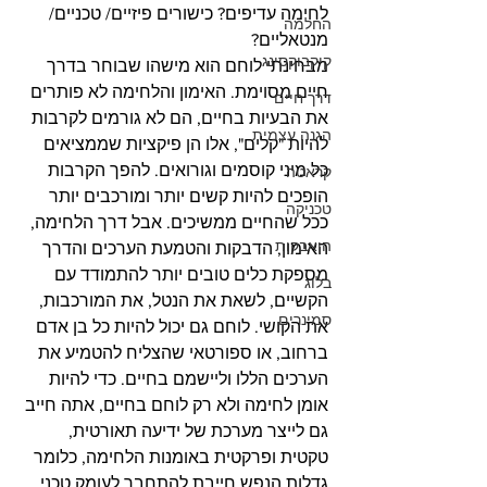
לחימה עדיפים? כישורים פיזיים/ טכניים/ 
החלמה
מנטאליים?
קיקבוקסינג
מבחינתי לוחם הוא מישהו שבוחר בדרך 
חיים מסוימת. האימון והלחימה לא פותרים 
דרך חיים
את הבעיות בחיים, הם לא גורמים לקרבות 
הגנה עצמית
להיות "קלים", אלו הן פיקציות שממציאים 
כל מיני קוסמים וגורואים. להפך הקרבות 
קראטה
הופכים להיות קשים יותר ומורכבים יותר 
טכניקה
ככל שהחיים ממשיכים. אבל דרך הלחימה, 
היאבקות
האימון, הדבקות והטמעת הערכים והדרך 
מספקת כלים טובים יותר להתמודד עם 
בלוג
הקשיים, לשאת את הנטל, את המורכבות, 
סמינרים
את הקושי. לוחם גם יכול להיות כל בן אדם 
ברחוב, או ספורטאי שהצליח להטמיע את 
הערכים הללו וליישמם בחיים. כדי להיות 
אומן לחימה ולא רק לוחם בחיים, אתה חייב 
גם לייצר מערכת של ידיעה תאורטית, 
טקטית ופרקטית באומנות הלחימה, כלומר 
גדלות הנפש חייבת להתחבר לעומק טכני 