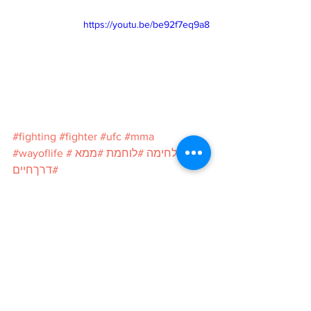
https://youtu.be/be92f7eq9a8
#fighting
#fighter
#ufc
#mma
#לחימה
#לוחמת
#ממא
#wayoflife
#דרךחיים
לחימה
MMA
דרך חיים