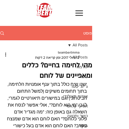
פוסט
All Posts
teambertmma
All Posts
12 ביולי 2017
זמן קריאה 2 דקות
מהי לחימה בחיים? כללים
לחימה
ומאפיינים של לוחם
כושר
ישנו שיח כולל בתוך ענף אומנויות הלחימה, 
ג׳יוג׳יטסו
בתוך תחומים משיקים (למשל התחום 
אגרוף תאילנדי
הביטחוני) וגם במישורים תיאורטיים לגמרי, 
לגבי "מי הוא לוחם?", אולי אפשר לנסח את 
אגרוף קלאסי
השאלה גם באופן כזה: "מה מגדיר אדם 
כושר ותנועה
פלוני כלוחם?" האם לוחם הוא אדם שמנצח 
MMA
בקרב? האם לוחם הוא אדם בעל כישורי 