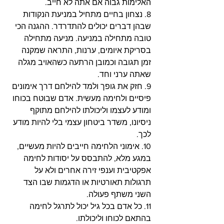
האלימות גבוה אם אתה לא חייב.
8. נצחון בחיים מתחיל במניעת הנקודות 
שבהן דברים יכולים להתדרדר. ההגנה הכי 
טובה מתחילה במניעה. מניעה מתחילה 
בסריקת איומים, ערנות, התראה שמקנה 
זמן תגובה וכמובן הרתעה כשהאויב מגלה 
שאתה ערני וחד.
9. חזק את גופך ולמד להילחם דרך אימונים 
פיסיים ולחימה מעשית. אדם שבוטח בכוחו 
ומודע לעצמו וליכולתו להילחם מתוקף 
ניסיונו, משדר ביטחון עצמי בלי להיות מודע 
לכך.
10. אימוני הלחימה חייבים להיות מעשיים, 
במגע מלא, להתבסס על יסודות לחימה 
אפקטיבית וענפי זירה אחרים ולא על 
תרגולות תאורטיות או הדגמות שבו הצד 
השני משתף פעולה.
11. כל אדם בכל גיל יכול לתרגל לחימה 
בהתאם לכוחו וליכולתו.