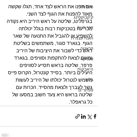
אם תפנו את הראש לצד אחד, תגלו שקשה 
החלמה
מאוד להפנות את הגוף לצד השני. 
קיקבוקסינג
בגרפלינג, שליטה על ראש היריב היא נקודה 
דרך חיים
מכריעה בטכניקות רבות בגלל יכולתה 
להשפיע או להגביל את התנועה של שאר 
הגנה עצמית
הגוף. בגארד סגור, משתמשים בשליטת 
קראטה
ראש כדי לשבור את היציבות של היריב 
ומשם לצאת להתקפות וסוויפים. בגארד 
טכניקה
פרפר, שליטה בראש תסייע לסוויפים 
היאבקות
היעילים ביותר. בסייד קונטרול, הקרוס פייס 
בלוג
משמש לנטרול יכולתו של היריב לעשות 
גשר לעברך ולצאת מהסייד. הכרות עם 
סמינרים
שליטה בראש היא צעד חשוב במסעו של 
כל גראפלר.