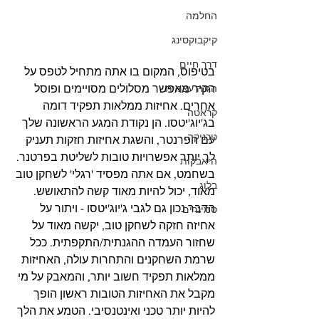
החלמה
קיקבוקסינג
דרך חיים
בטיפוס, המקום בו אתה מתחיל לטפס על 
הקיר מאפשר מסלולים מסויימים ופוסל 
הגנה עצמית
אחרים. אחיזות ממלאות תפקיד דומה 
קראטה
בג'יוג'יטסו. הן נקודת המגע הראשונה שלך 
טכניקה
עם הפרנטר, והשגת אחיזות חזקות תעניק 
לך יותר אפשרויות טובות לשליטת בפרטנר. 
היאבקות
בשחמט, אם אתה מפסיד 'רגלי' לשחקן טוב 
בלוג
מאוד, יכול להיות מאוד קשה להתאושש. 
הדבר נכון גם לגבי ג'יוג'יטסו - ויתור על 
סמינרים
אחיזה חזקה לשחקן טוב, יקשה מאוד על 
שחזור העמדה ההגנתית/התקפתית. ככל 
שרמת השחקנים והתחרות עולה, האחיזות 
ממלאות תפקיד חשוב יותר, והמאבק על מי 
מקבל את האחיזות הטובות ראשון הופך 
להיות יותר טכני ואינטנסיבי. הטמע את הלך 