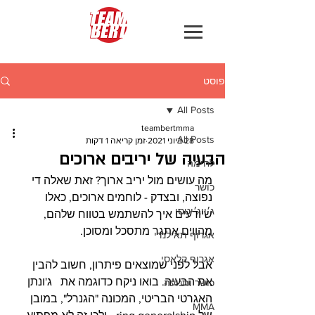
פוסט
All Posts
teambertmma
All Posts
28 ביוני 2021
זמן קריאה 1 דקות
הבעיה של יריבים ארוכים
לחימה
מה עושים מול יריב ארוך? זאת שאלה די 
כושר
נפוצה, ובצדק - לוחמים ארוכים, כאלו 
ג׳יוג׳יטסו
שיודעים איך להשתמש בטווח שלהם, 
מהווים אתגר מתסכל ומסוכן.
אגרוף תאילנדי
אגרוף קלאסי
אבל לפני שמוצאים פיתרון, חשוב להבין 
את הבעיה. בואו ניקח כדוגמה את   ג'ונתן 
כושר ותנועה
האגרטי הבריטי, המכונה "הגנרל", במובן 
MMA