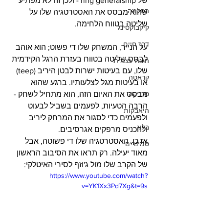
של ring generalship - ולכן זה לא מפתיע 
החלמה
שהוא מבסס את האסטרטגיה שלו על 
שליטה בטווח הלחימה.
קיקבוקסינג
דרך חיים
על הנייר, המשחק שלו די פשוט; הוא אוהב 
לבסס שליטה בטווח בעזרת הרגל הקידמית 
הגנה עצמית
שלו, עם בעיטות ישרות לבטן היריב (teep) 
קראטה
או בעיטות מגל לצלעותיו. ברגע שהוא 
טכניקה
מבסס את האיום הזה, הוא מתחיל לשחק - 
הרבה הטעיות, לפעמים בשביל לבעוט 
היאבקות
ולפעמים כדי לסגור את המרחק ליריב 
בלוג
ולהכניס מרפקים אגרסיבים.
אז כן, האסטרטגיה שלו די פשוטה, אבל 
סמינרים
מאוד יעילה. רק תראו את הסיבוב הראשון 
של הקרב שלו מול ג'וזף לסירי האיטלקי:
https://www.youtube.com/watch?
v=YK1Xx3Pd7Xg&t=9s